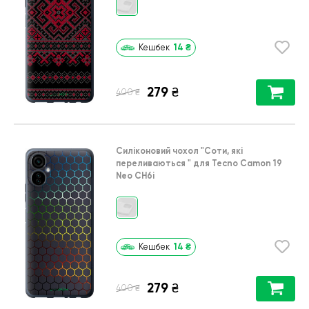
14
₴
Кешбек
279
₴
₴
400
Силіконовий чохол
"Соти, які
переливаються "
для
Tecno Camon 19
Neo CH6i
14
₴
Кешбек
279
₴
₴
400