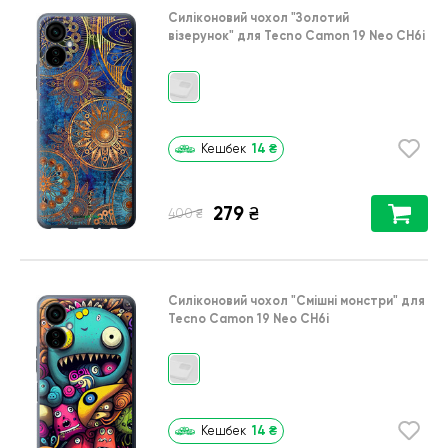
Силіконовий чохол
"Золотий
візерунок"
для
Tecno Camon 19 Neo CH6i
14
₴
Кешбек
279
₴
₴
400
Силіконовий чохол
"Смішні монстри"
для
Tecno Camon 19 Neo CH6i
14
₴
Кешбек