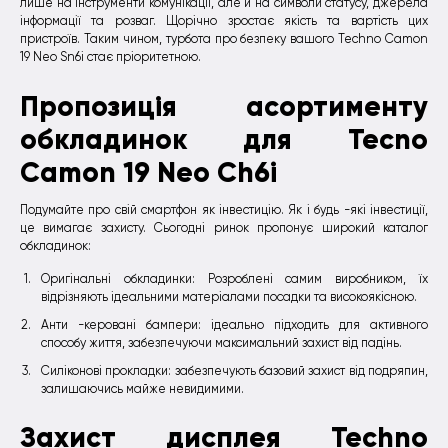
лише на інструменти комунікації, але й на символи статусу, джерела
інформації та розваг. Щорічно зростає якість та вартість цих
пристроїв. Таким чином, турбота про безпеку вашого Techno Camon
19 Neo Sn6i стає пріоритетною.
Пропозиція асортименту
обкладинок для Tecno
Camon 19 Neo Ch6i
Подумайте про свій смартфон як інвестицію. Як і будь -які інвестиції,
це вимагає захисту. Сьогодні ринок пропонує широкий каталог
обкладинок:
Оригінальні обкладинки: Розроблені самим виробником, їх
відрізняють ідеальними матеріалами посадки та високоякісною.
Анти -керовані бампери: ідеально підходить для активного
способу життя, забезпечуючи максимальний захист від падінь.
Силіконові прокладки: забезпечують базовий захист від подряпин,
залишаючись майже невидимими.
Захист дисплея Techno