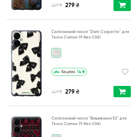
279
₴
₴
400
Силіконовий чохол
"Dark Coquette"
для
Tecno Camon 19 Neo CH6i
14
₴
Кешбек
279
₴
₴
400
Силіконовий чохол
"Вишиванка 52"
для
Tecno Camon 19 Neo CH6i