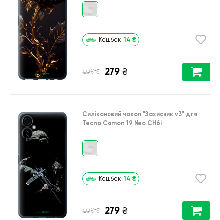
14
₴
Кешбек
279
₴
₴
400
Силіконовий чохол
"Захисник v3"
для
Tecno Camon 19 Neo CH6i
14
₴
Кешбек
279
₴
₴
400