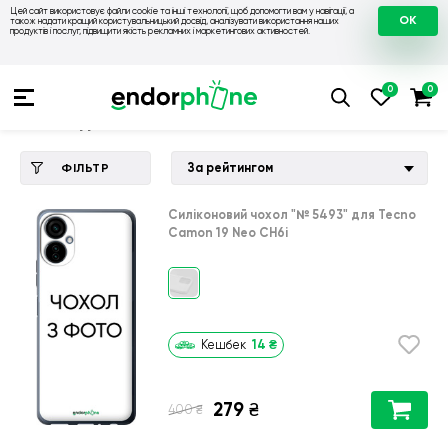
Цей сайт використовує файли cookie та інші технології, щоб допомогти вам у навігації, а
OK
також надати кращий користувальницький досвід, аналізувати використання наших
продуктів і послуг, підвищити якість рекламних і маркетингових активностей.
Купити чохол 💙💛
💙 Чохли на Tecno
💛 Чохол для Tecno C
Чохол для Tecno Camon 19 Neo CH6i
За рейтингом
ФІЛЬТР
Силіконовий чохол
"№ 5493"
для
Tecno
Camon 19 Neo CH6i
14
₴
Кешбек
279
₴
₴
400