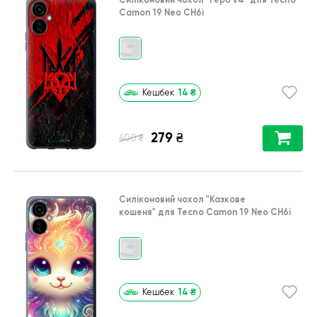
Camon 19 Neo CH6i
14
₴
Кешбек
279
₴
₴
400
Силіконовий чохол
"Казкове
кошеня"
для
Tecno Camon 19 Neo CH6i
14
₴
Кешбек