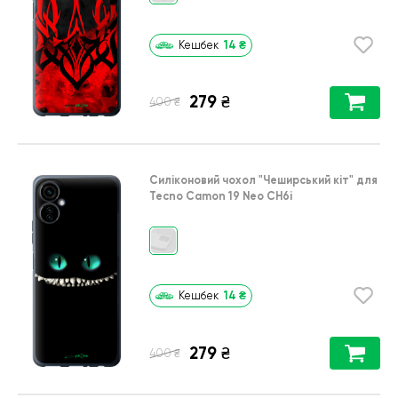
14
₴
Кешбек
279
₴
₴
400
Силіконовий чохол
"Чеширський кіт"
для
Tecno Camon 19 Neo CH6i
14
₴
Кешбек
279
₴
₴
400