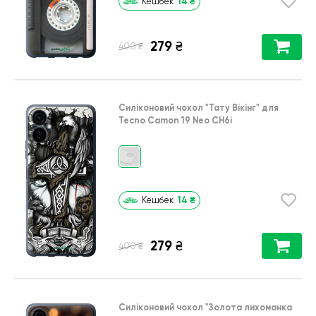
14
₴
Кешбек
279
₴
₴
400
Силіконовий чохол
"Тату Вікінг"
для
Tecno Camon 19 Neo CH6i
14
₴
Кешбек
279
₴
₴
400
Силіконовий чохол
"Золота лихоманка