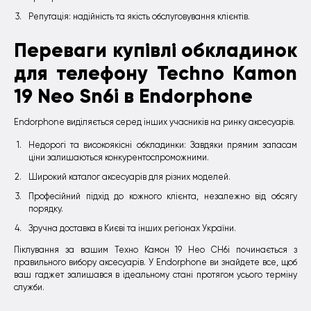
Репутація: надійність та якість обслуговування клієнтів.
Переваги купівлі обкладинок
для телефону Techno Kamon
19 Neo Sn6i в Endorphone
Endorphone виділяється серед інших учасників на ринку аксесуарів.
Недорогі та високоякісні обкладинки: Завдяки прямим запасам
ціни залишаються конкурентоспроможними.
Широкий каталог аксесуарів для різних моделей.
Професійний підхід до кожного клієнта, незалежно від обсягу
порядку.
Зручна доставка в Києві та інших регіонах України.
Піклування за вашим Техно Камон 19 Нео СН6i починається з
правильного вибору аксесуарів. У Endorphone ви знайдете все, щоб
ваш гаджет залишався в ідеальному стані протягом усього терміну
служби.