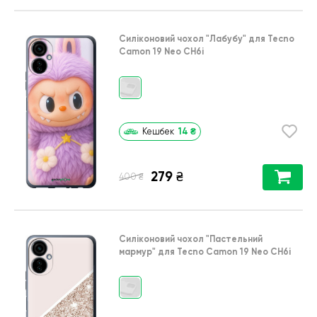
Силіконовий чохол
"Лабубу"
для
Tecno
Camon 19 Neo CH6i
14
₴
Кешбек
279
₴
₴
400
Силіконовий чохол
"Пастельний
мармур"
для
Tecno Camon 19 Neo CH6i