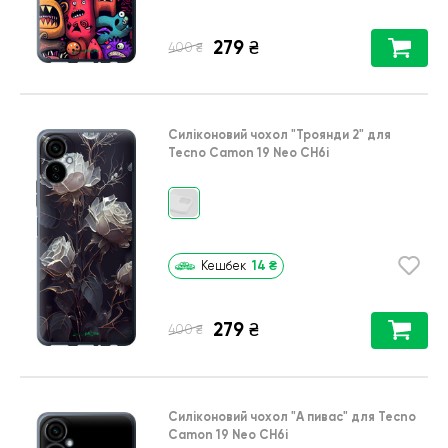
279
₴
₴
400
Силіконовий чохол
"Троянди 2"
для
Tecno Camon 19 Neo CH6i
14
₴
Кешбек
279
₴
₴
400
Силіконовий чохол
"А пивас"
для
Tecno
Camon 19 Neo CH6i