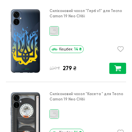
Силіконовий чохол
"Герб v1"
для
Tecno
Camon 19 Neo CH6i
14
₴
Кешбек
279
₴
₴
400
Силіконовий чохол
"Касета "
для
Tecno
Camon 19 Neo CH6i