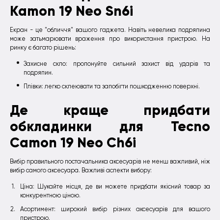
Kamon 19 Neo Sn6i
Екран - це "обличчя" вашого гаджета. Навіть невелика подряпина
може затьмарювати враження про використання пристрою. На
ринку є багато рішень:
Захисне скло: пропонуйте сильний захист від ударів та
подряпин.
Плівки: легко склеювати та запобігти пошкодженню поверхні.
Де краще придбати
обкладинки для Tecno
Camon 19 Neo Ch6i
Вибір правильного постачальника аксесуарів не менш важливий, ніж
вибір самого аксесуара. Важливі аспекти вибору:
Ціна: Шукайте місця, де ви можете придбати якісний товар за
конкурентною ціною.
Асортимент: широкий вибір різних аксесуарів для вашого
пристрою.