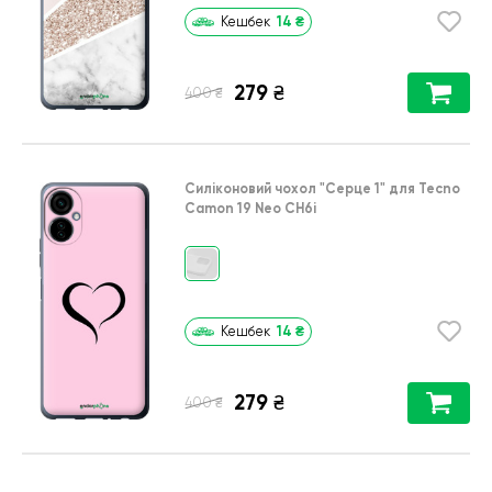
14
₴
Кешбек
279
₴
₴
400
Силіконовий чохол
"Серце 1"
для
Tecno
Camon 19 Neo CH6i
14
₴
Кешбек
279
₴
₴
400