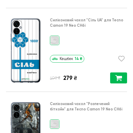
Силіконовий чохол
"Сіль UA"
для
Tecno
Camon 19 Neo CH6i
14
₴
Кешбек
279
₴
₴
400
Силіконовий чохол
"Розпечений
біткойн"
для
Tecno Camon 19 Neo CH6i