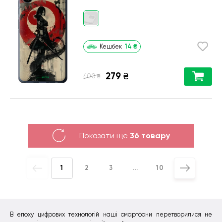
14
₴
Кешбек
279
₴
₴
400
Показати ще
36 товару
1
2
3
...
10
В епоху цифрових технологій наші смартфони перетворилися не