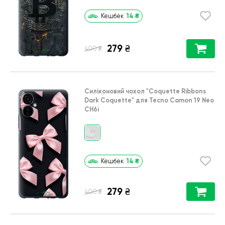
14
₴
Кешбек
279
₴
₴
400
Силіконовий чохол
"Coquette Ribbons
Dark Coquette"
для
Tecno Camon 19 Neo
CH6i
14
₴
Кешбек
279
₴
₴
400