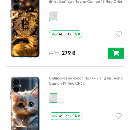
біткойна"
для
Tecno Camon 19 Neo CH6i
14
₴
Кешбек
279
₴
₴
400
Силіконовий чохол
"Білий кіт"
для
Tecno
Camon 19 Neo CH6i
14
₴
Кешбек