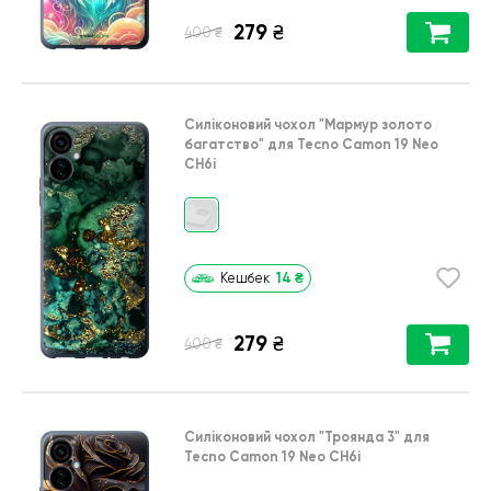
279
₴
₴
400
Силіконовий чохол
"Мармур золото
багатство"
для
Tecno Camon 19 Neo
CH6i
14
₴
Кешбек
279
₴
₴
400
Силіконовий чохол
"Троянда 3"
для
Tecno Camon 19 Neo CH6i