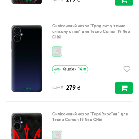
Силіконовий чохол
"Градієнт у темно-
синьому стилі"
для
Tecno Camon 19 Neo
CH6i
14
₴
Кешбек
279
₴
₴
400
Силіконовий чохол
"Герб України "
для
Tecno Camon 19 Neo CH6i