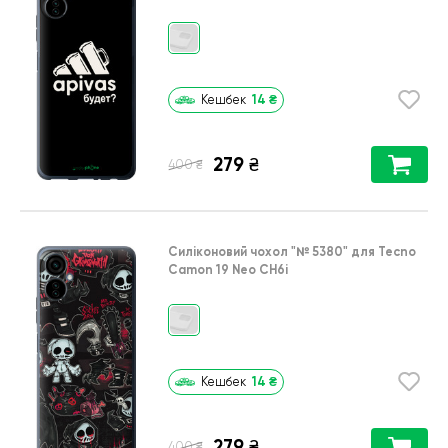
14
₴
Кешбек
279
₴
₴
400
Силіконовий чохол
"№ 5380"
для
Tecno
Camon 19 Neo CH6i
14
₴
Кешбек
279
₴
₴
400