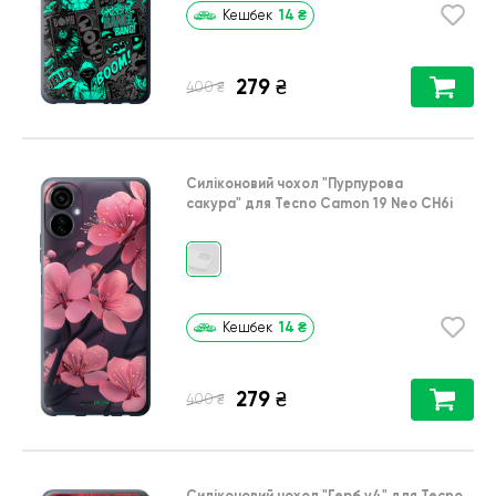
14
₴
Кешбек
279
₴
₴
400
Силіконовий чохол
"Пурпурова
сакура"
для
Tecno Camon 19 Neo CH6i
14
₴
Кешбек
279
₴
₴
400
Силіконовий чохол
"Герб v4"
для
Tecno