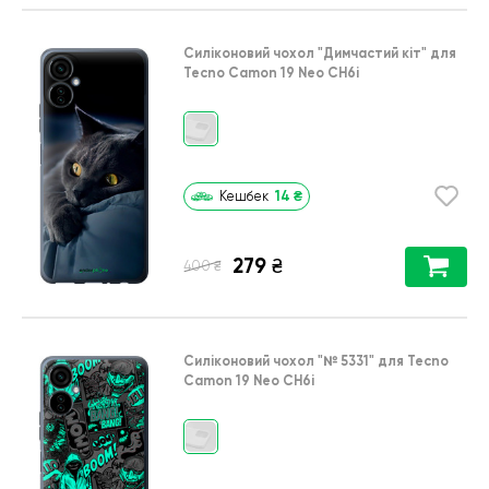
Силіконовий чохол
"Димчастий кіт"
для
Tecno Camon 19 Neo CH6i
14
₴
Кешбек
279
₴
₴
400
Силіконовий чохол
"№ 5331"
для
Tecno
Camon 19 Neo CH6i