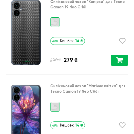
Силіконовий чохол
"Комірки"
для
Tecno
Camon 19 Neo CH6i
14
₴
Кешбек
279
₴
₴
400
Силіконовий чохол
"Магічна квітка"
для
Tecno Camon 19 Neo CH6i
14
₴
Кешбек