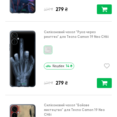
279
₴
₴
400
Силіконовий чохол
"Рука через
рентген"
для
Tecno Camon 19 Neo CH6i
14
₴
Кешбек
279
₴
₴
400
Силіконовий чохол
"Бойове
мистецтво"
для
Tecno Camon 19 Neo
CH6i