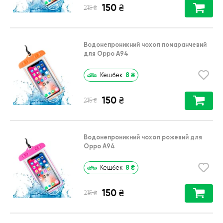
150
₴
₴
215
Водонепроникний чохол помаранчевий
для Oppo A94
8
₴
Кешбек
150
₴
₴
215
Водонепроникний чохол рожевий для
Oppo A94
8
₴
Кешбек
150
₴
₴
215