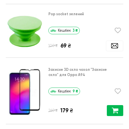
Pop socket зелений
3
₴
Кешбек
69
₴
₴
100
Захисне 3D скло чохол
"Захисне
скло"
для
Oppo A94
9
₴
Кешбек
179
₴
₴
260