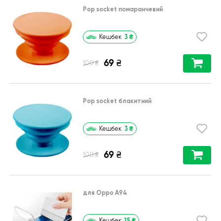
Pop socket помаранчевий
3
₴
Кешбек
69
₴
₴
100
Pop socket блакитний
3
₴
Кешбек
69
₴
₴
100
для Oppo A94
15
₴
Кешбек