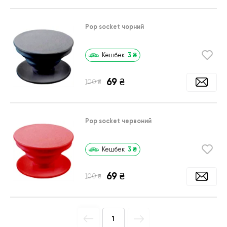
Pop socket чорний
3
₴
Кешбек
69
₴
₴
100
Pop socket червоний
3
₴
Кешбек
69
₴
₴
100
1