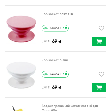
Pop socket рожевий
3
₴
Кешбек
69
₴
₴
100
Pop socket білий
3
₴
Кешбек
69
₴
₴
100
Водонепроникний чохол жовтий для
Oppo A94