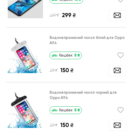
299
₴
₴
430
Водонепроникний чохол білий для Oppo
A94
8
₴
Кешбек
150
₴
₴
215
Водонепроникний чохол чорний для
Oppo A94
8
₴
Кешбек
150
₴
₴
215