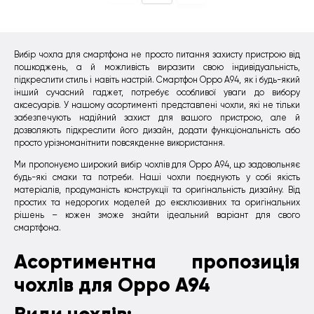
Вибір чохла для смартфона не просто питання захисту пристрою від
пошкоджень, а й можливість виразити свою індивідуальність,
підкреслити стиль і навіть настрій. Смартфон Oppo A94, як і будь-який
інший сучасний гаджет, потребує особливої уваги до вибору
аксесуарів. У нашому асортименті представлені чохли, які не тільки
забезпечують надійний захист для вашого пристрою, але й
дозволяють підкреслити його дизайн, додати функціональність або
просто урізноманітнити повсякденне використання.
Ми пропонуємо широкий вибір чохлів для Oppo A94, що задовольняє
будь-які смаки та потреби. Наші чохли поєднують у собі якість
матеріалів, продуманість конструкції та оригінальність дизайну. Від
простих та недорогих моделей до ексклюзивних та оригінальних
рішень – кожен зможе знайти ідеальний варіант для свого
смартфона.
Асортиментна пропозиція
чохлів для Oppo A94