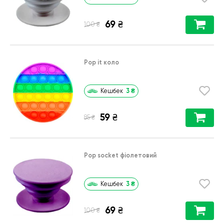
69
₴
₴
100
Pop it коло
3
₴
Кешбек
59
₴
₴
85
Pop socket фіолетовий
3
₴
Кешбек
69
₴
₴
100