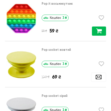
Pop it восьмикутник
3
₴
Кешбек
59
₴
₴
85
Pop socket жовтий
3
₴
Кешбек
69
₴
₴
100
Pop socket сірий
3
₴
Кешбек