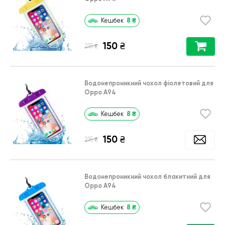
8
₴
Кешбек
150
₴
₴
215
Водонепроникний чохол фіолетовий для
Oppo A94
8
₴
Кешбек
150
₴
₴
215
Водонепроникний чохол блакитний для
Oppo A94
8
₴
Кешбек