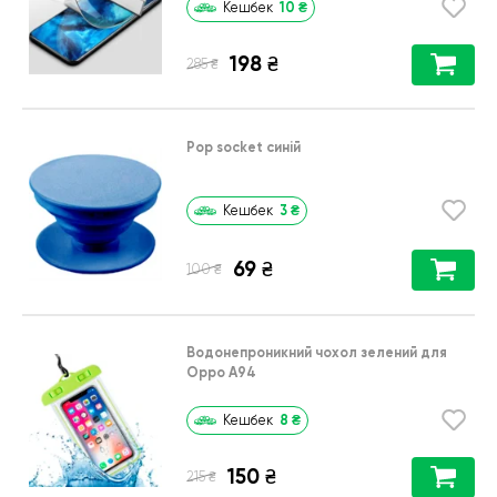
10
₴
Кешбек
198
₴
₴
285
Pop socket синій
3
₴
Кешбек
69
₴
₴
100
Водонепроникний чохол зелений для
Oppo A94
8
₴
Кешбек
150
₴
₴
215