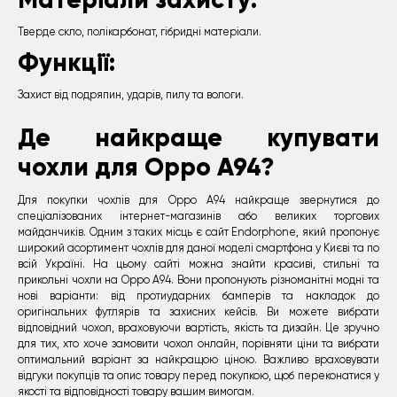
Тверде скло, полікарбонат, гібридні матеріали.
Функції:
Захист від подряпин, ударів, пилу та вологи.
Де найкраще купувати
чохли для Oppo A94?
Для покупки чохлів для Oppo A94 найкраще звернутися до
спеціалізованих інтернет-магазинів або великих торгових
майданчиків. Одним з таких місць є сайт Endorphone, який пропонує
широкий асортимент чохлів для даної моделі смартфона у Києві та по
всій Україні. На цьому сайті можна знайти красиві, стильні та
прикольні чохли на Oppo A94. Вони пропонують різноманітні модні та
нові варіанти: від протиударних бамперів та накладок до
оригінальних футлярів та захисних кейсів. Ви можете вибрати
відповідний чохол, враховуючи вартість, якість та дизайн. Це зручно
для тих, хто хоче замовити чохол онлайн, порівняти ціни та вибрати
оптимальний варіант за найкращою ціною. Важливо враховувати
відгуки покупців та опис товару перед покупкою, щоб переконатися у
якості та відповідності товару вашим вимогам.