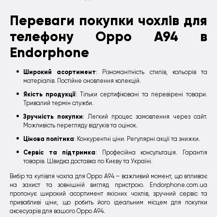
Переваги покупки чохлів для
телефону Oppo A94 в
Endorphone
Широкий асортимент
: Різноманітність стилів, кольорів та
матеріалів. Постійне оновлення колекцій.
Якість продукції
: Тільки сертифіковані та перевірені товари.
Тривалий термін служби.
Зручність покупки
: Легкий процес замовлення через сайт.
Можливість перегляду відгуків та оцінок.
Цінова політика
: Конкурентні ціни. Регулярні акції та знижки.
Сервіс та підтримка
: Професійна консультація. Гарантія
товарів. Швидка доставка по Києву та Україні.
Вибір та купівля чохла для Oppo A94 – важливий момент, що впливає
на захист та зовнішній вигляд пристрою. Endorphone.com.ua
пропонує широкий асортимент якісних чохлів, зручний сервіс та
привабливі ціни, що робить його ідеальним місцем для покупки
аксесуарів для вашого Oppo A94.