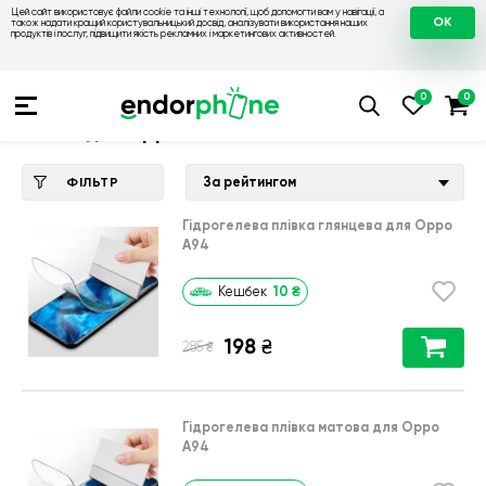
Цей сайт використовує файли cookie та інші технології, щоб допомогти вам у навігації, а
OK
також надати кращий користувальницький досвід, аналізувати використання наших
продуктів і послуг, підвищити якість рекламних і маркетингових активностей.
Купити чохол 💙💛
💙 Чохли на Oppo
💛 Чохол для Oppo A94
Чохол для Oppo A94
За рейтингом
ФІЛЬТР
Гідрогелева плівка глянцева для Oppo
A94
10
₴
Кешбек
198
₴
₴
285
Гідрогелева плівка матова для Oppo
A94