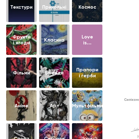
Текстури
Прикольні
Космос
Фрукти
Love
Класика
і ягоди
is...
Прапори
Фільми
Бренди
і герби
Силікон
Аніме
Арт
Мультфільми
46
Cпорт
Серіали
Ігри