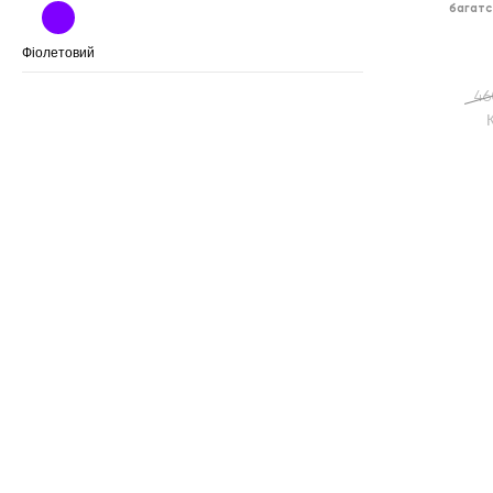
багатс
Фіолетовий
46