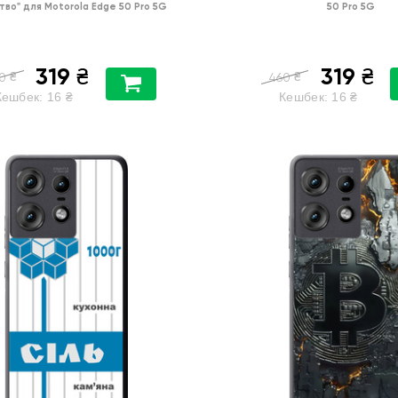
тво"
для
Motorola Edge 50 Pro 5G
50 Pro 5G
319
319
₴
₴
₴
₴
0
460
Кешбек:
16
₴
Кешбек:
16
₴