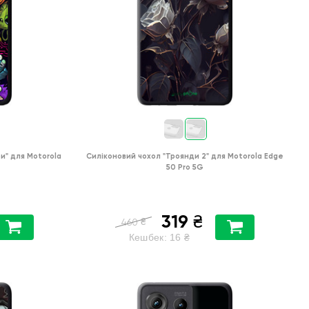
и"
для
Motorola
Силіконовий чохол
"Троянди 2"
для
Motorola Edge
50 Pro 5G
319
₴
₴
460
Кешбек:
16
₴