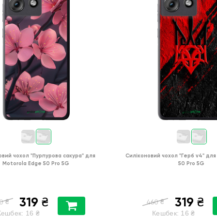
овий чохол
"Пурпурова сакура"
для
Силіконовий чохол
"Герб v4"
для
Motorola Edge 50 Pro 5G
50 Pro 5G
319
319
₴
₴
₴
₴
0
460
Кешбек:
16
₴
Кешбек:
16
₴