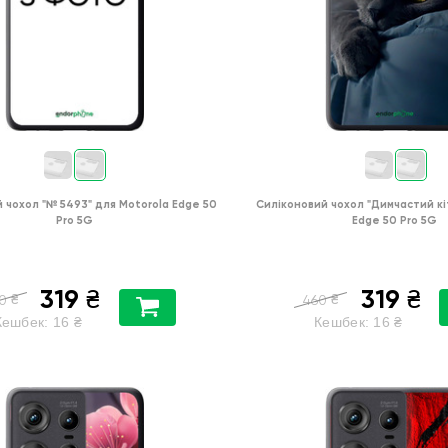
й чохол
"№ 5493"
для
Motorola Edge 50
Силіконовий чохол
"Димчастий кі
Pro 5G
Edge 50 Pro 5G
319
319
₴
₴
₴
₴
0
460
Кешбек:
16
₴
Кешбек:
16
₴