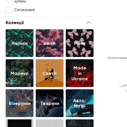
кутами
Силіконовий
Колекції
Написи
Квіти
Різне
Силіконови
Made
Мармур
Свята
in
Ukraine
46
Авто/
Візерунки
Тварини
Мото