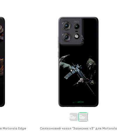
я
Motorola Edge
Силіконовий чохол
"Захисник v3"
для
Motorola