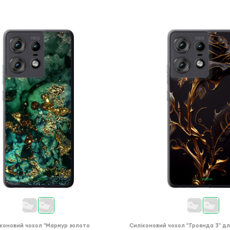
коновий чохол
"Мармур золото
Силіконовий чохол
"Троянда 3"
дл