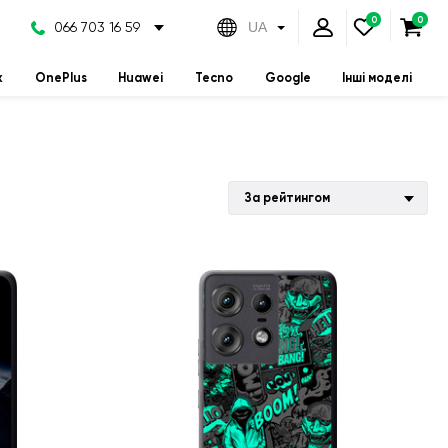
066 703 16 59
UA
x
OnePlus
Huawei
Tecno
Google
Інші моделі
За рейтингом