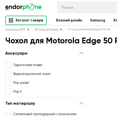
Каталог товарів
Власний дизайн
Samsung
Xi
Купити чохол 💙💛
💙 Чохли на Motorola
💛 Чохол для Motorola Edge 50 Pro 5G
Чохол для Motorola Edge 50 
Аксесуари
Гідрогелева плівка
Водонепроникний чохол
Pop socket
Pop it
Тип матеріалу
Силіконовий протиударний с посиленими