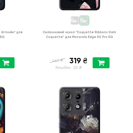
 біткойн"
для
Силіконовий чохол
"Coquette Ribbons Dark
 5G
Coquette"
для
Motorola Edge 50 Pro 5G
319
₴
₴
460
Кешбек:
16
₴