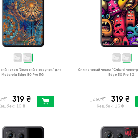
овий чохол
"Золотий візерунок"
для
Силіконовий чохол
"Смішні монстр
Motorola Edge 50 Pro 5G
Edge 50 Pro 5G
319
319
₴
₴
₴
₴
0
460
Кешбек:
16
₴
Кешбек:
16
₴