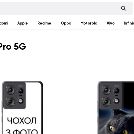
aomi
Apple
Realme
Oppo
Motorola
Vivo
Infini
Pro 5G