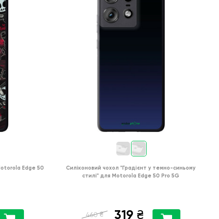
otorola Edge 50
Силіконовий чохол
"Градієнт у темно-синьому
стилі"
для
Motorola Edge 50 Pro 5G
319
₴
₴
460