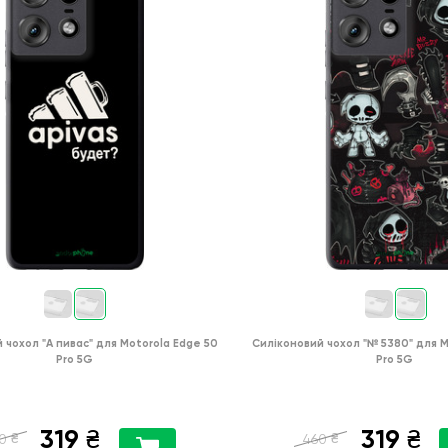
й чохол
"А пивас"
для
Motorola Edge 50
Силіконовий чохол
"№ 5380"
для
M
Pro 5G
Pro 5G
319
319
₴
₴
₴
₴
0
460