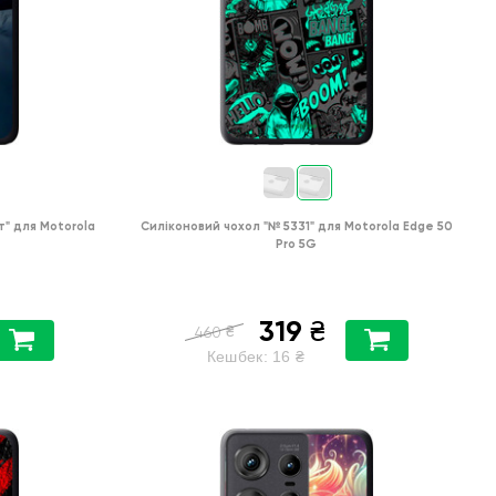
т"
для
Motorola
Силіконовий чохол
"№ 5331"
для
Motorola Edge 50
Pro 5G
319
₴
₴
460
Кешбек:
16
₴