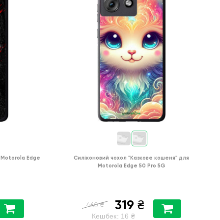
Motorola Edge
Силіконовий чохол
"Казкове кошеня"
для
Motorola Edge 50 Pro 5G
319
₴
₴
460
Кешбек:
16
₴