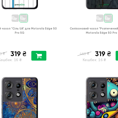
й чохол
"Сіль UA"
для
Motorola Edge 50
Силіконовий чохол
"Розпечений
Pro 5G
Motorola Edge 50 Pro
319
319
₴
₴
₴
₴
0
460
Кешбек:
16
₴
Кешбек:
16
₴