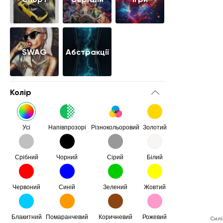
SWAG
Абстракції
Колір
Усі
Напівпрозорі
Різнокольоровий
Золотий
Срібний
Чорний
Сірий
Білий
Червоний
Синій
Зелений
Жовтий
Блакитний
Помаранчевий
Коричневий
Рожевий
Силі