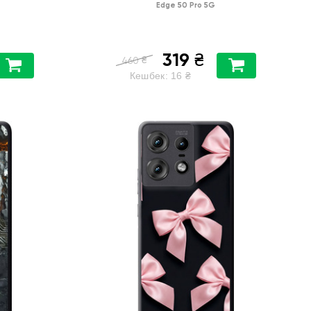
Edge 50 Pro 5G
319
₴
₴
460
Кешбек:
16
₴