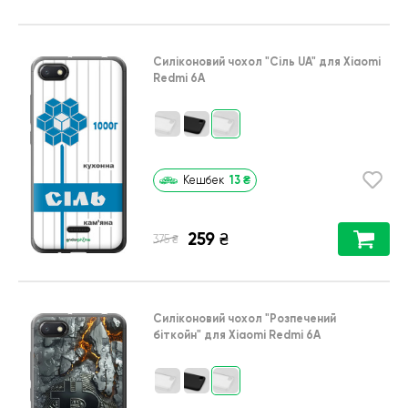
Силіконовий чохол
"Сіль UA"
для
Xiaomi
Redmi 6A
13
₴
Кешбек
259
₴
₴
375
Силіконовий чохол
"Розпечений
біткойн"
для
Xiaomi Redmi 6A