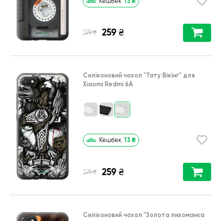
13
₴
Кешбек
259
₴
₴
375
Силіконовий чохол
"Тату Вікінг"
для
Xiaomi Redmi 6A
13
₴
Кешбек
259
₴
₴
375
Силіконовий чохол
"Золота лихоманка