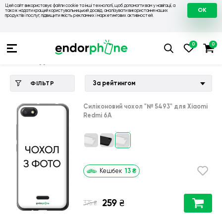
Цей сайт використовує файли cookie та інші технології, щоб допомогти вам у навігації, а
OK
також надати кращий користувальницький досвід, аналізувати використання наших
продуктів і послуг, підвищити якість рекламних і маркетингових активностей.
Купити чохол 💙💛
💙 Чохли на Xiaomi
💛 Чохол для Xiaomi 
Чохол для Xiaomi Redmi 6A
За рейтингом
ФІЛЬТР
Силіконовий чохол
"№ 5493"
для
Xiaomi
Redmi 6A
13
₴
Кешбек
259
₴
₴
375