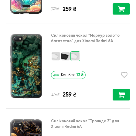
259
₴
₴
375
Силіконовий чохол
"Мармур золото
багатство"
для
Xiaomi Redmi 6A
13
₴
Кешбек
259
₴
₴
375
Силіконовий чохол
"Троянда 3"
для
Xiaomi Redmi 6A