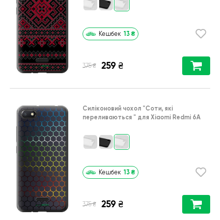
13
₴
Кешбек
259
₴
₴
375
Силіконовий чохол
"Соти, які
переливаються "
для
Xiaomi Redmi 6A
13
₴
Кешбек
259
₴
₴
375