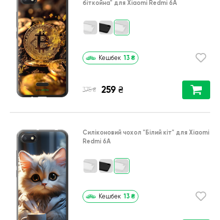
біткойна"
для
Xiaomi Redmi 6A
13
₴
Кешбек
259
₴
₴
375
Силіконовий чохол
"Білий кіт"
для
Xiaomi
Redmi 6A
13
₴
Кешбек