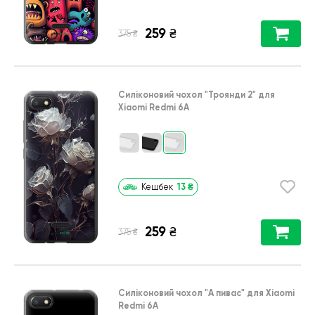
259
₴
₴
375
Силіконовий чохол
"Троянди 2"
для
Xiaomi Redmi 6A
13
₴
Кешбек
259
₴
₴
375
Силіконовий чохол
"А пивас"
для
Xiaomi
Redmi 6A