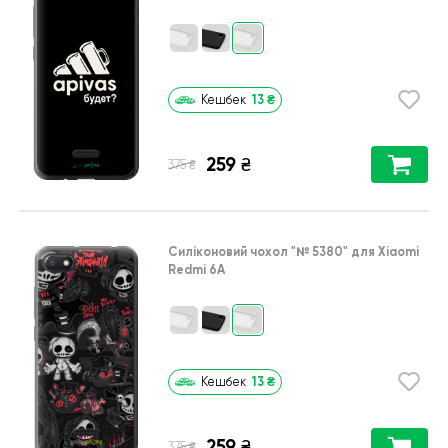
13
₴
Кешбек
259
₴
₴
375
Силіконовий чохол
"№ 5380"
для
Xiaomi
Redmi 6A
13
₴
Кешбек
259
₴
₴
375