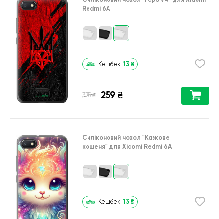
Redmi 6A
13
₴
Кешбек
259
₴
₴
375
Силіконовий чохол
"Казкове
кошеня"
для
Xiaomi Redmi 6A
13
₴
Кешбек