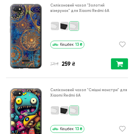
Силіконовий чохол
"Золотий
візерунок"
для
Xiaomi Redmi 6A
13
₴
Кешбек
259
₴
₴
375
Силіконовий чохол
"Смішні монстри"
для
Xiaomi Redmi 6A
13
₴
Кешбек