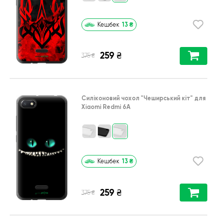
13
₴
Кешбек
259
₴
₴
375
Силіконовий чохол
"Чеширський кіт"
для
Xiaomi Redmi 6A
13
₴
Кешбек
259
₴
₴
375