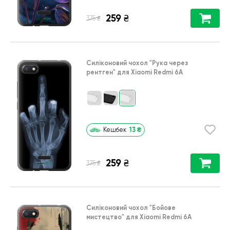
259
₴
₴
375
Силіконовий чохол
"Рука через
рентген"
для
Xiaomi Redmi 6A
13
₴
Кешбек
259
₴
₴
375
Силіконовий чохол
"Бойове
мистецтво"
для
Xiaomi Redmi 6A