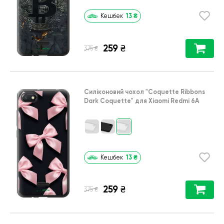
13
₴
Кешбек
259
₴
₴
375
Силіконовий чохол
"Coquette Ribbons
Dark Coquette"
для
Xiaomi Redmi 6A
13
₴
Кешбек
259
₴
₴
375