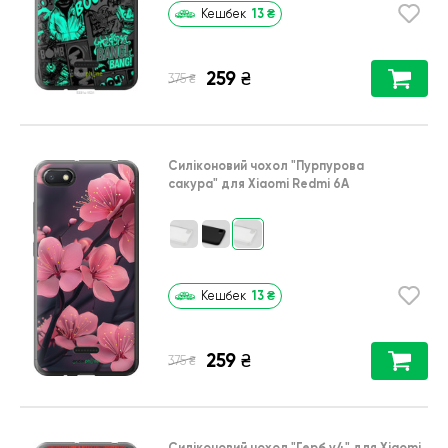
13
₴
Кешбек
259
₴
₴
375
Силіконовий чохол
"Пурпурова
сакура"
для
Xiaomi Redmi 6A
13
₴
Кешбек
259
₴
₴
375
Силіконовий чохол
"Герб v4"
для
Xiaomi