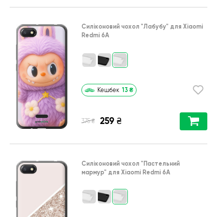
Силіконовий чохол
"Лабубу"
для
Xiaomi
Redmi 6A
13
₴
Кешбек
259
₴
₴
375
Силіконовий чохол
"Пастельний
мармур"
для
Xiaomi Redmi 6A