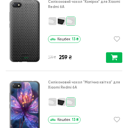
Силіконовий чохол
"Комірки"
для
Xiaomi
Redmi 6A
13
₴
Кешбек
259
₴
₴
375
Силіконовий чохол
"Магічна квітка"
для
Xiaomi Redmi 6A
13
₴
Кешбек