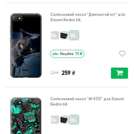
Силіконовий чохол
"Димчастий кіт"
для
Xiaomi Redmi 6A
13
₴
Кешбек
259
₴
₴
375
Силіконовий чохол
"№ 5331"
для
Xiaomi
Redmi 6A