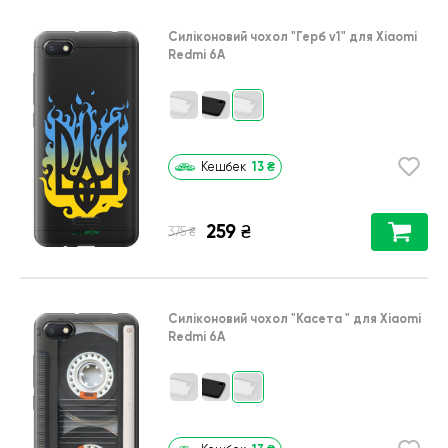
Силіконовий чохол
"Герб v1"
для
Xiaomi
Redmi 6A
13
₴
Кешбек
259
₴
₴
375
Силіконовий чохол
"Касета "
для
Xiaomi
Redmi 6A