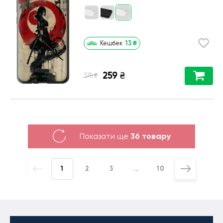
13
₴
Кешбек
259
₴
₴
375
Показати ще
36 товару
1
2
3
...
10