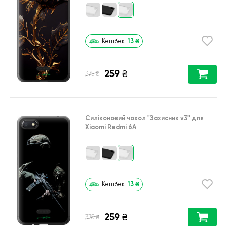
13
₴
Кешбек
259
₴
₴
375
Силіконовий чохол
"Захисник v3"
для
Xiaomi Redmi 6A
13
₴
Кешбек
259
₴
₴
375