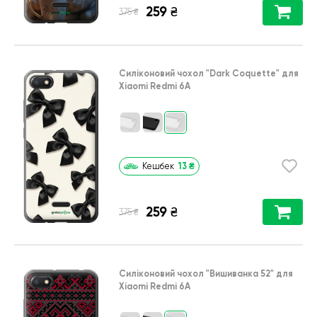
259
₴
₴
375
Силіконовий чохол
"Dark Coquette"
для
Xiaomi Redmi 6A
13
₴
Кешбек
259
₴
₴
375
Силіконовий чохол
"Вишиванка 52"
для
Xiaomi Redmi 6A