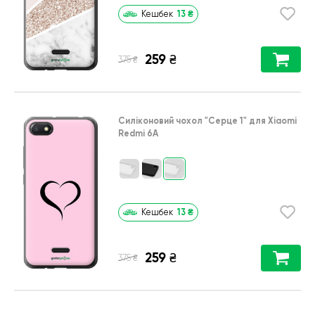
13
₴
Кешбек
259
₴
₴
375
Силіконовий чохол
"Серце 1"
для
Xiaomi
Redmi 6A
13
₴
Кешбек
259
₴
₴
375