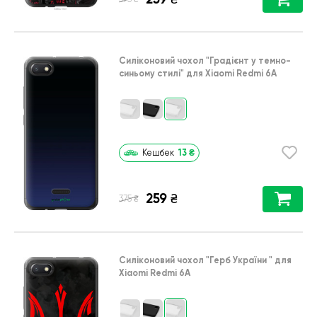
Силіконовий чохол
"Градієнт у темно-
синьому стилі"
для
Xiaomi Redmi 6A
13
₴
Кешбек
259
₴
₴
375
Силіконовий чохол
"Герб України "
для
Xiaomi Redmi 6A