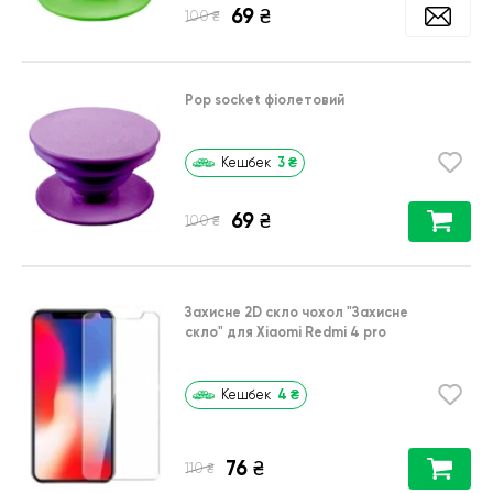
69
₴
₴
100
Pop socket фіолетовий
3
₴
Кешбек
69
₴
₴
100
Захисне 2D скло чохол
"Захисне
скло"
для
Xiaomi Redmi 4 pro
4
₴
Кешбек
76
₴
₴
110