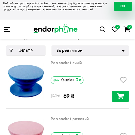
Цей сайт використовує файли cookie та інші технології, щоб допомогти вам у навігації, а
OK
також надати кращий користувальницький досвід, аналізувати використання наших
продуктів і послуг, підвищити якість рекламних і маркетингових активностей.
Купити чохол 💙💛
💙 Чохли на Xiaomi
💛 Чохол для Xiaomi 
Чохол для Xiaomi Redmi 4 pro
За рейтингом
ФІЛЬТР
Pop socket синій
3
₴
Кешбек
69
₴
₴
100
Pop socket рожевий