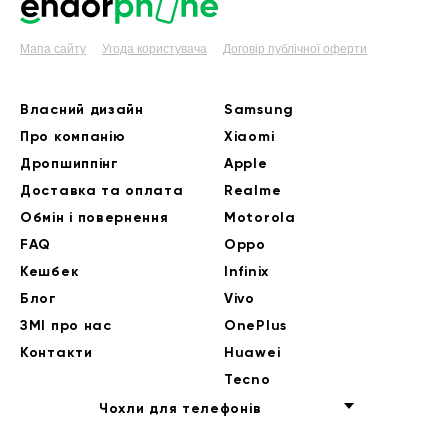
Мапа сайту
Угода користувача
Договір публічної оферти
Власний дизайн
Samsung
Про компанію
Xiaomi
Дропшиппінг
Apple
Доставка та оплата
Realme
Обмін і повернення
Motorola
FAQ
Oppo
Кешбек
Infinix
Блог
Vivo
ЗМІ про нас
OnePlus
Контакти
Huawei
Tecno
Чохли для телефонів