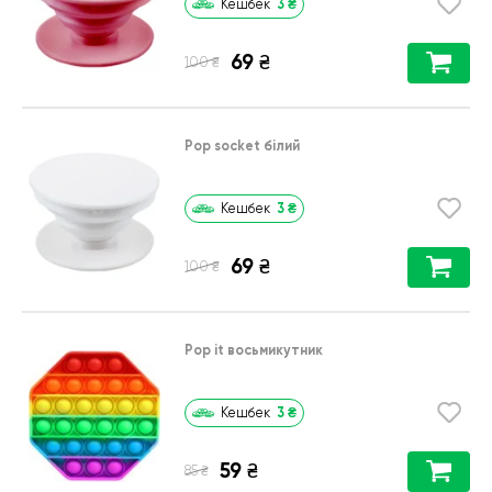
3
₴
Кешбек
69
₴
₴
100
Pop socket білий
3
₴
Кешбек
69
₴
₴
100
Pop it восьмикутник
3
₴
Кешбек
59
₴
₴
85