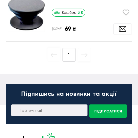
3
₴
Кешбек
69
₴
₴
100
1
Підпишись
на новинки та акції
ПІДПИСАТИСЯ