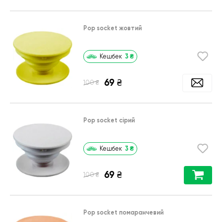
Pop socket жовтий
3
₴
Кешбек
69
₴
₴
100
Pop socket сірий
3
₴
Кешбек
69
₴
₴
100
Pop socket помаранчевий