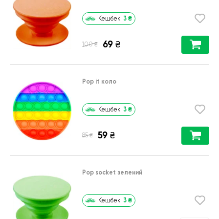
3
₴
Кешбек
69
₴
₴
100
Pop it коло
3
₴
Кешбек
59
₴
₴
85
Pop socket зелений
3
₴
Кешбек