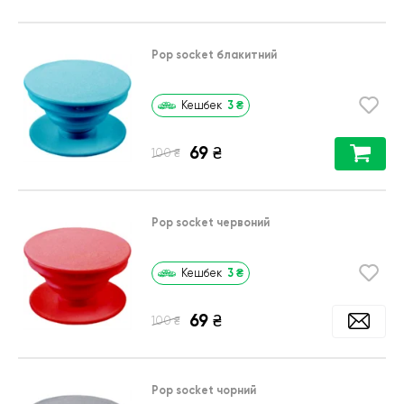
Pop socket блакитний
3
₴
Кешбек
69
₴
₴
100
Pop socket червоний
3
₴
Кешбек
69
₴
₴
100
Pop socket чорний