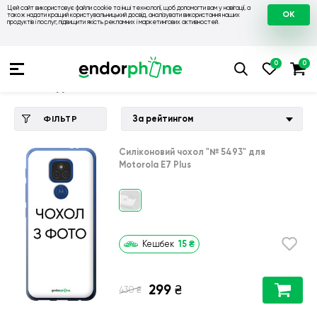
Цей сайт використовує файли cookie та інші технології, щоб допомогти вам у навігації, а
OK
також надати кращий користувальницький досвід, аналізувати використання наших
продуктів і послуг, підвищити якість рекламних і маркетингових активностей.
Купити чохол 💙💛
💙 Чохли на Motorola
💛 Чохол для Motoro
Чохол для Motorola E7 Plus
За рейтингом
ФІЛЬТР
Силіконовий чохол
"№ 5493"
для
Motorola E7 Plus
15
₴
Кешбек
299
₴
₴
430