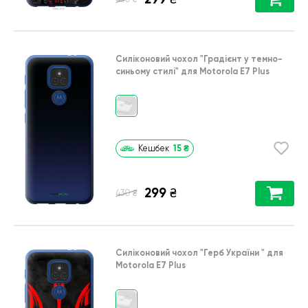
Силіконовий чохол
"Градієнт у темно-
синьому стилі"
для
Motorola E7 Plus
15
₴
Кешбек
299
₴
₴
430
Силіконовий чохол
"Герб України "
для
Motorola E7 Plus