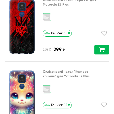
Motorola E7 Plus
15
₴
Кешбек
299
₴
₴
430
Силіконовий чохол
"Казкове
кошеня"
для
Motorola E7 Plus
15
₴
Кешбек