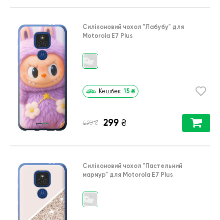
Силіконовий чохол
"Лабубу"
для
Motorola E7 Plus
15
₴
Кешбек
299
₴
₴
430
Силіконовий чохол
"Пастельний
мармур"
для
Motorola E7 Plus