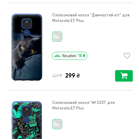
Силіконовий чохол
"Димчастий кіт"
для
Motorola E7 Plus
15
₴
Кешбек
299
₴
₴
430
Силіконовий чохол
"№ 5331"
для
Motorola E7 Plus