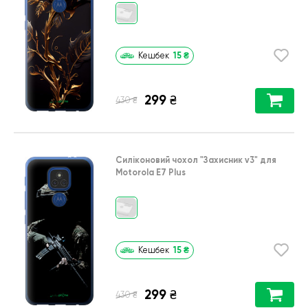
15
₴
Кешбек
299
₴
₴
430
Силіконовий чохол
"Захисник v3"
для
Motorola E7 Plus
15
₴
Кешбек
299
₴
₴
430