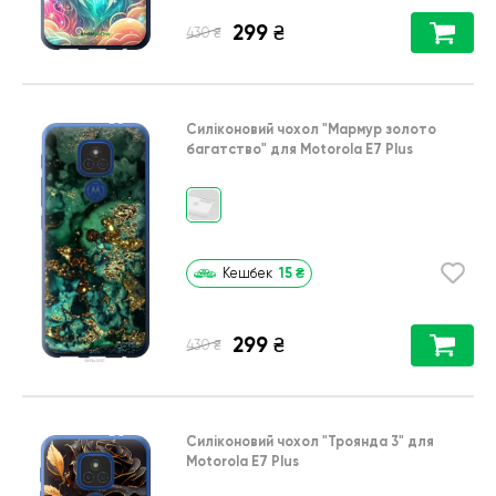
299
₴
₴
430
Силіконовий чохол
"Мармур золото
багатство"
для
Motorola E7 Plus
15
₴
Кешбек
299
₴
₴
430
Силіконовий чохол
"Троянда 3"
для
Motorola E7 Plus