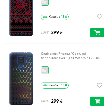
15
₴
Кешбек
299
₴
₴
430
Силіконовий чохол
"Соти, які
переливаються "
для
Motorola E7 Plus
15
₴
Кешбек
299
₴
₴
430