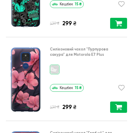
15
₴
Кешбек
299
₴
₴
430
Силіконовий чохол
"Пурпурова
сакура"
для
Motorola E7 Plus
15
₴
Кешбек
299
₴
₴
430
Силіконовий чохол
"Герб v4"
для