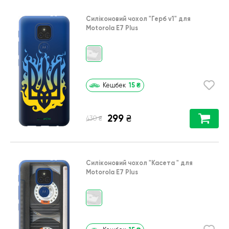
Силіконовий чохол
"Герб v1"
для
Motorola E7 Plus
15
₴
Кешбек
299
₴
₴
430
Силіконовий чохол
"Касета "
для
Motorola E7 Plus