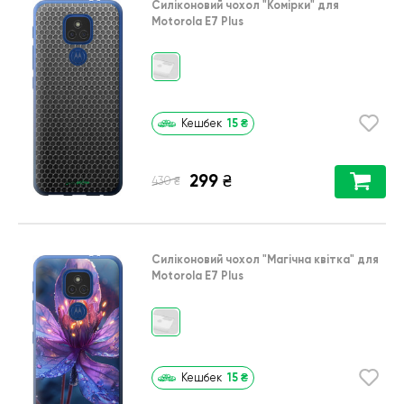
Силіконовий чохол
"Комірки"
для
Motorola E7 Plus
15
₴
Кешбек
299
₴
₴
430
Силіконовий чохол
"Магічна квітка"
для
Motorola E7 Plus
15
₴
Кешбек