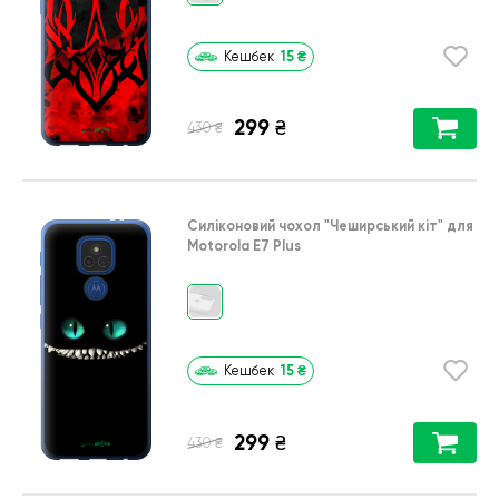
15
₴
Кешбек
299
₴
₴
430
Силіконовий чохол
"Чеширський кіт"
для
Motorola E7 Plus
15
₴
Кешбек
299
₴
₴
430