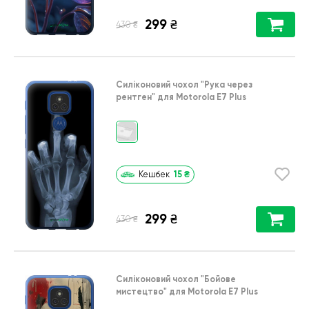
299
₴
₴
430
Силіконовий чохол
"Рука через
рентген"
для
Motorola E7 Plus
15
₴
Кешбек
299
₴
₴
430
Силіконовий чохол
"Бойове
мистецтво"
для
Motorola E7 Plus