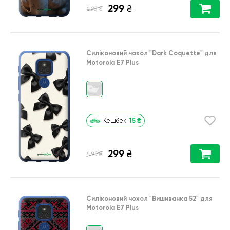
299
₴
₴
430
Силіконовий чохол
"Dark Coquette"
для
Motorola E7 Plus
15
₴
Кешбек
299
₴
₴
430
Силіконовий чохол
"Вишиванка 52"
для
Motorola E7 Plus