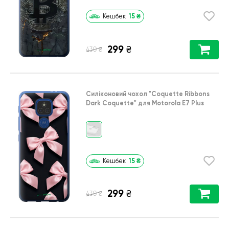
15
₴
Кешбек
299
₴
₴
430
Силіконовий чохол
"Coquette Ribbons
Dark Coquette"
для
Motorola E7 Plus
15
₴
Кешбек
299
₴
₴
430