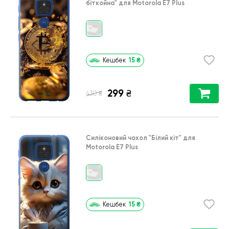
біткойна"
для
Motorola E7 Plus
15
₴
Кешбек
299
₴
₴
430
Силіконовий чохол
"Білий кіт"
для
Motorola E7 Plus
15
₴
Кешбек