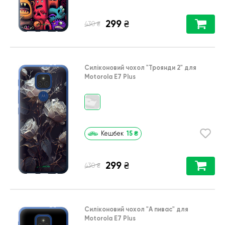
299
₴
₴
430
Силіконовий чохол
"Троянди 2"
для
Motorola E7 Plus
15
₴
Кешбек
299
₴
₴
430
Силіконовий чохол
"А пивас"
для
Motorola E7 Plus