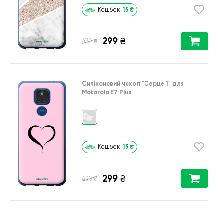
15
₴
Кешбек
299
₴
₴
430
Силіконовий чохол
"Серце 1"
для
Motorola E7 Plus
15
₴
Кешбек
299
₴
₴
430