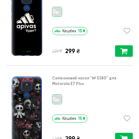
15
₴
Кешбек
299
₴
₴
430
Силіконовий чохол
"№ 5380"
для
Motorola E7 Plus
15
₴
Кешбек
299
₴
₴
430