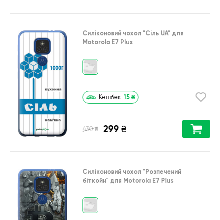
Силіконовий чохол
"Сіль UA"
для
Motorola E7 Plus
15
₴
Кешбек
299
₴
₴
430
Силіконовий чохол
"Розпечений
біткойн"
для
Motorola E7 Plus