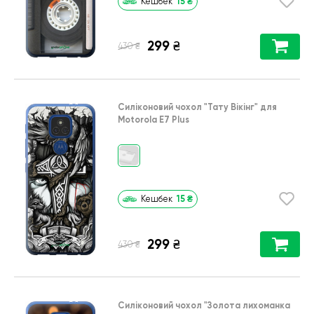
15
₴
Кешбек
299
₴
₴
430
Силіконовий чохол
"Тату Вікінг"
для
Motorola E7 Plus
15
₴
Кешбек
299
₴
₴
430
Силіконовий чохол
"Золота лихоманка