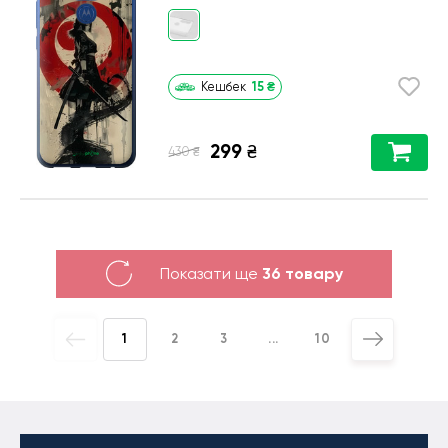
15
₴
Кешбек
299
₴
₴
430
Показати ще
36 товару
1
2
3
...
10