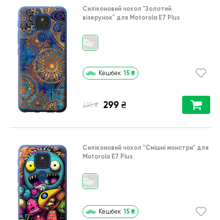
Силіконовий чохол
"Золотий
візерунок"
для
Motorola E7 Plus
15
₴
Кешбек
299
₴
₴
430
Силіконовий чохол
"Смішні монстри"
для
Motorola E7 Plus
15
₴
Кешбек