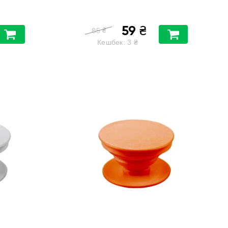
59
₴
₴
85
Кешбек:
3
₴