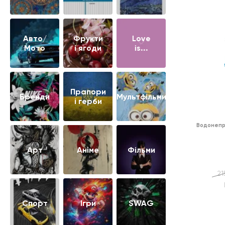
Авто/
Фрукти
Love
Мото
і ягоди
is...
Прапори
Бренди
Мультфільми
і герби
Водонепр
Арт
Аніме
Фільми
21
Cпорт
Ігри
SWAG