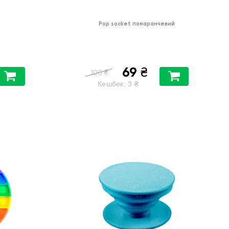
Pop socket помаранчевий
69
₴
₴
100
Кешбек:
3
₴