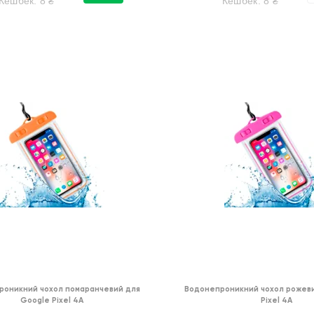
Кешбек:
8
₴
Кешбек:
8
₴
роникний чохол помаранчевий для
Водонепроникний чохол рожеви
Google Pixel 4A
Pixel 4A