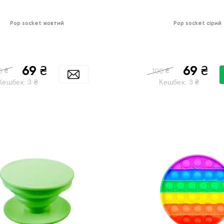
Pop socket жовтий
Pop socket сірий
69
69
₴
₴
₴
₴
0
100
Кешбек:
3
₴
Кешбек:
3
₴