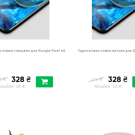
 плівка глянцева для Google Pixel 4A
Гідрогелева плівка матова для G
328
328
₴
₴
₴
₴
0
470
Кешбек:
16
₴
Кешбек:
16
₴