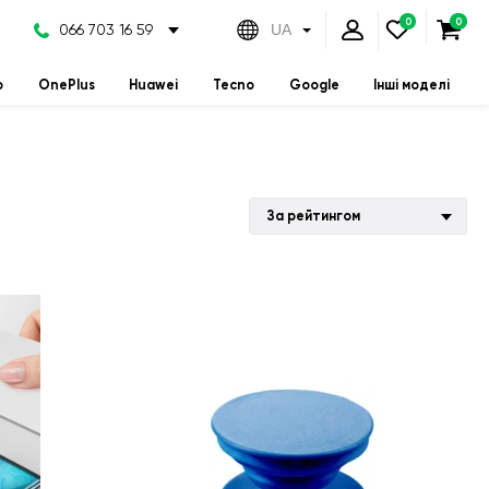
066 703 16 59
UA
o
OnePlus
Huawei
Tecno
Google
Інші моделі
За рейтингом