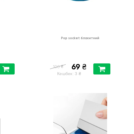
Pop socket блакитний
69
₴
₴
100
Кешбек:
3
₴