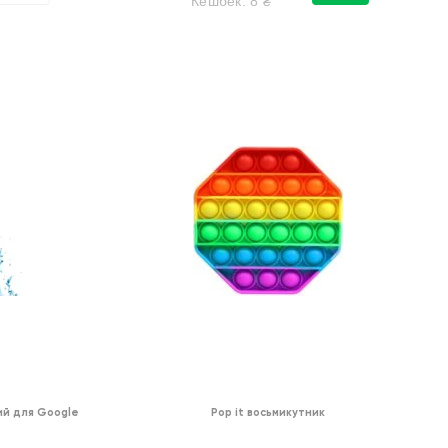
Кешбек:
8
₴
й для Google
Pop it восьмикутник