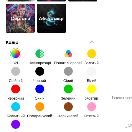
Серіали
Абстракції
Колір
Усі
Напівпрозорі
Різнокольоровий
Золотий
Срібний
Чорний
Сірий
Білий
Водонепрон
Червоний
Синій
Зелений
Жовтий
Блакитний
Помаранчевий
Коричневий
Рожевий
21