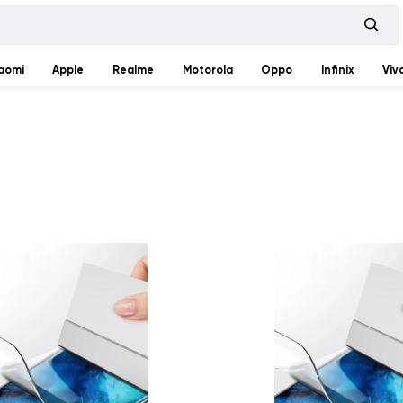
aomi
Apple
Realme
Motorola
Oppo
Infinix
Viv