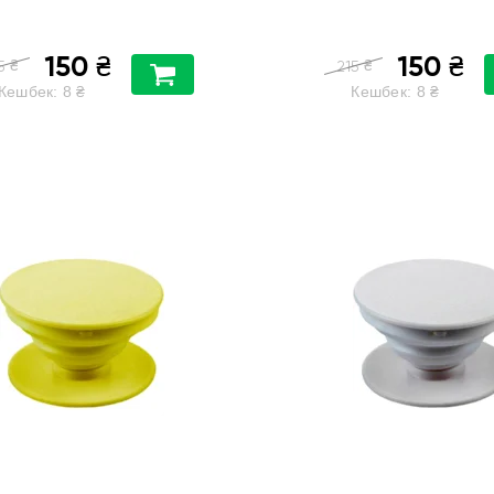
150
150
₴
₴
₴
₴
5
215
Кешбек:
8
₴
Кешбек:
8
₴