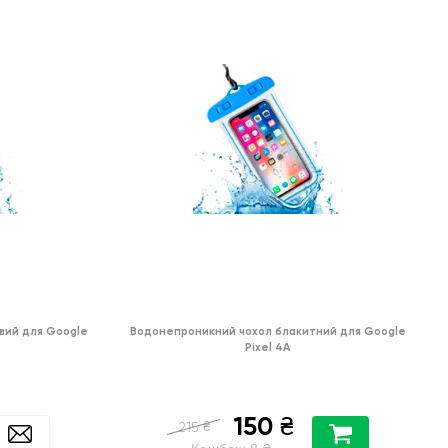
вий для Google
Водонепроникний чохол блакитний для Google
Pixel 4A
150
₴
₴
215