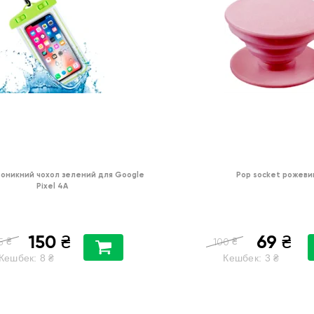
оникний чохол зелений для Google
Pop socket рожеви
Pixel 4A
150
69
₴
₴
₴
₴
5
100
Кешбек:
8
₴
Кешбек:
3
₴