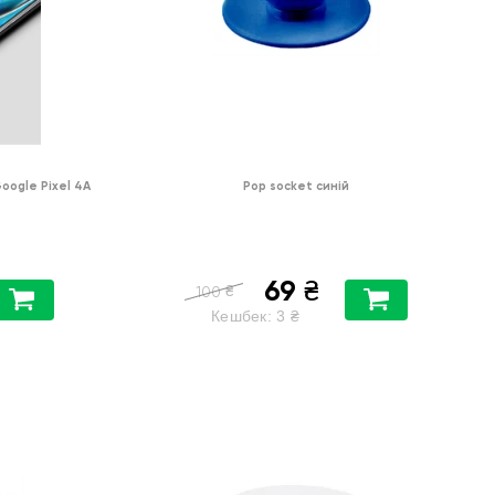
oogle Pixel 4A
Pop socket синій
69
₴
₴
100
Кешбек:
3
₴