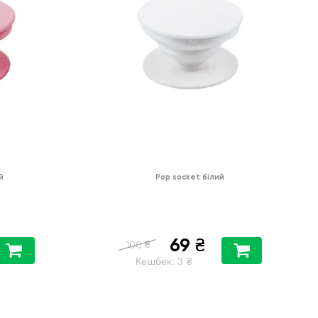
й
Pop socket білий
69
₴
₴
100
Кешбек:
3
₴