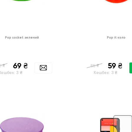
Pop socket зелений
Pop it коло
69
59
₴
₴
₴
₴
0
85
Кешбек:
3
₴
Кешбек:
3
₴