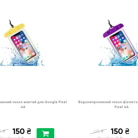
икний чохол жовтий для Google Pixel
Водонепроникний чохол фіолето
4A
Pixel 4A
150
150
₴
₴
₴
₴
5
215