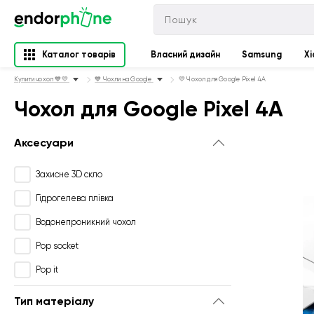
Каталог товарів
Власний дизайн
Samsung
Xi
Купити чохол 💙💛
💙 Чохли на Google
💛 Чохол для Google Pixel 4A
Чохол для Google Pixel 4A
Аксесуари
Захисне 3D скло
Гідрогелева плівка
Водонепроникний чохол
Pop socket
Pop it
Тип матеріалу