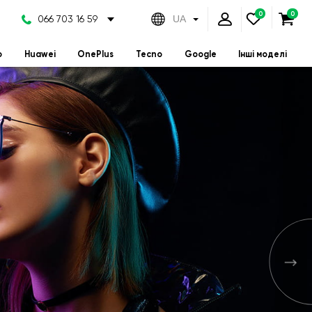
066 703 16 59
UA
o
Huawei
OnePlus
Tecno
Google
Інші моделі