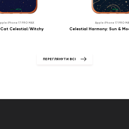
₴
0
₴
pple iPhone 17 PRO MAX
Apple iPhone 17 PRO M
ПРО НАЯВНІСТЬ
ПРО НАЯВ
₴
0
₴
Cat Celestial/Witchy
ПОВІДОМИТИ
ПОВІДО
ПЕРЕГЛЯНУТИ ВСІ