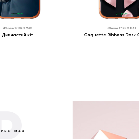
₴
0
₴
iPhone 17 PRO MAX
iPhone 17 PRO MAX
ПРО НАЯВНІСТЬ
ПРО НАЯВ
₴
0
₴
Димчастий кіт
Coquette Ribbons Dark
ПОВІДОМИТИ
ПОВІДО
P
 PRO MAX