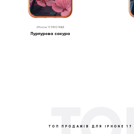
0
₴
0
iPhone 17 PRO MAX
ПРО НАЯВНІСТЬ
0
₴
0
Пурпурова сакура
ПОВІДОМИТИ
TO
ТОП ПРОДАЖІВ ДЛЯ
IPHONE 17