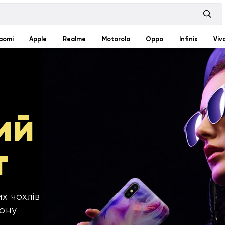
aomi
Apple
Realme
Motorola
Oppo
Infinix
Viv
ий
т
х чохлів
фону