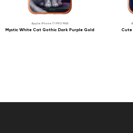
0
₴
0
Apple iPhone 17 PRO MAX
A
ПРО НАЯВНІСТЬ
0
₴
0
Mystic White Cat Gothic Dark Purple Gold
Cute 
ПОВІДОМИТИ