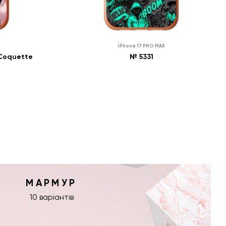
0
₴
iPhone 17 PRO MAX
НІСТЬ
ПРО НАЯВНІСТЬ
0
₴
 Coquette
№ 5331
МИТИ
ПОВІДОМИТИ
МАРМУР
10 варіантів