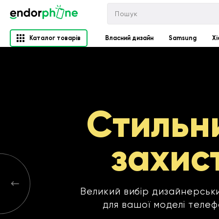
Каталог товарів
Власний дизайн
Samsung
Xi
Endorphone
Чехлы на телефон Endorphone
Стильн
захис
Великий вибір дизайнерськи
для вашої моделі теле