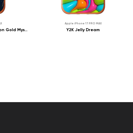
0
₴
AX
Apple iPhone 17 PRO MAX
НІСТЬ
ПРО НАЯВНІСТЬ
0
₴
Celestial Harmony: Sun & Moon Gold Mystic Pattern
Y2K Jelly Dream
МИТИ
ПОВІДОМИТИ