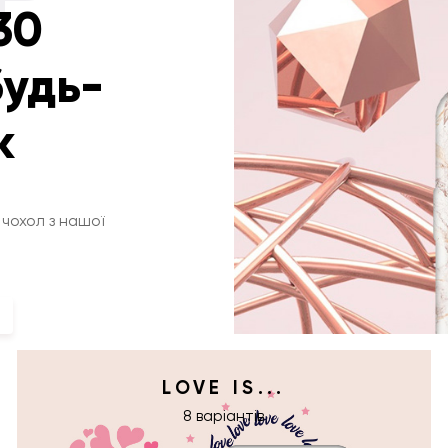
30
будь-
к
чохол з нашої
LOVE IS...
8 варіантів