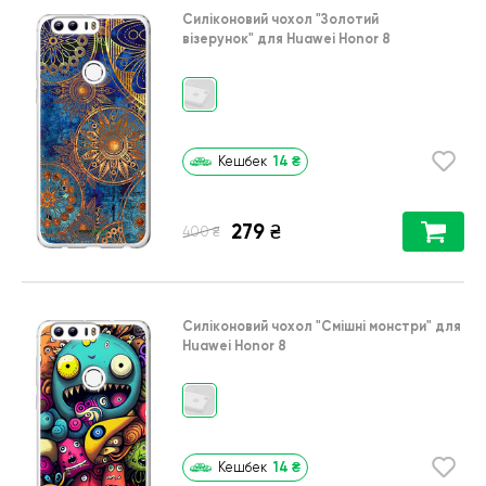
Силіконовий чохол
"Золотий
візерунок"
для
Huawei Honor 8
14
₴
Кешбек
279
₴
₴
400
Силіконовий чохол
"Смішні монстри"
для
Huawei Honor 8
14
₴
Кешбек