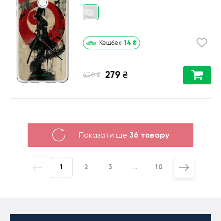
14
₴
Кешбек
279
₴
₴
400
Показати ще
36 товару
1
2
3
...
10