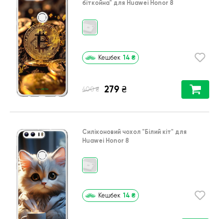
біткойна"
для
Huawei Honor 8
14
₴
Кешбек
279
₴
₴
400
Силіконовий чохол
"Білий кіт"
для
Huawei Honor 8
14
₴
Кешбек