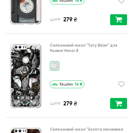
14
₴
Кешбек
279
₴
₴
400
Силіконовий чохол
"Тату Вікінг"
для
Huawei Honor 8
14
₴
Кешбек
279
₴
₴
400
Силіконовий чохол
"Золота лихоманка