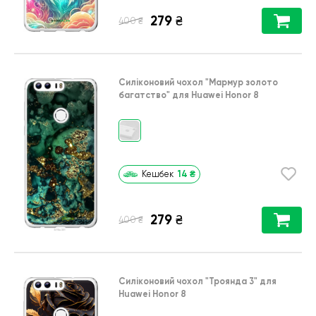
279
₴
₴
400
Силіконовий чохол
"Мармур золото
багатство"
для
Huawei Honor 8
14
₴
Кешбек
279
₴
₴
400
Силіконовий чохол
"Троянда 3"
для
Huawei Honor 8