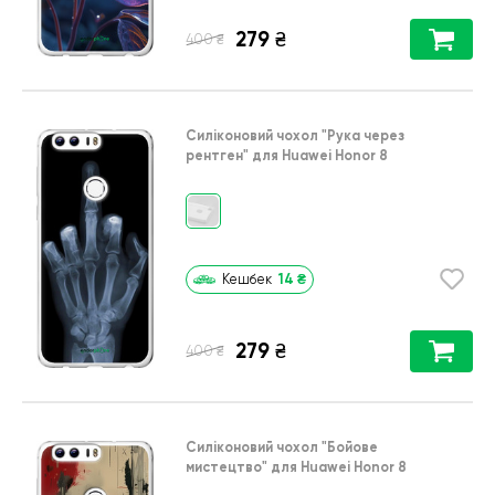
279
₴
₴
400
Силіконовий чохол
"Рука через
рентген"
для
Huawei Honor 8
14
₴
Кешбек
279
₴
₴
400
Силіконовий чохол
"Бойове
мистецтво"
для
Huawei Honor 8