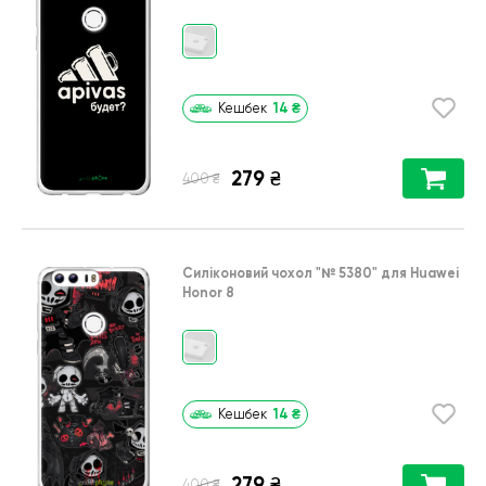
14
₴
Кешбек
279
₴
₴
400
Силіконовий чохол
"№ 5380"
для
Huawei
Honor 8
14
₴
Кешбек
279
₴
₴
400