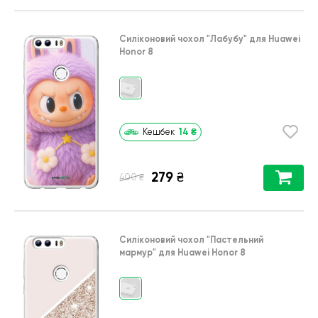
Силіконовий чохол
"Лабубу"
для
Huawei
Honor 8
14
₴
Кешбек
279
₴
₴
400
Силіконовий чохол
"Пастельний
мармур"
для
Huawei Honor 8