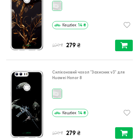
14
₴
Кешбек
279
₴
₴
400
Силіконовий чохол
"Захисник v3"
для
Huawei Honor 8
14
₴
Кешбек
279
₴
₴
400