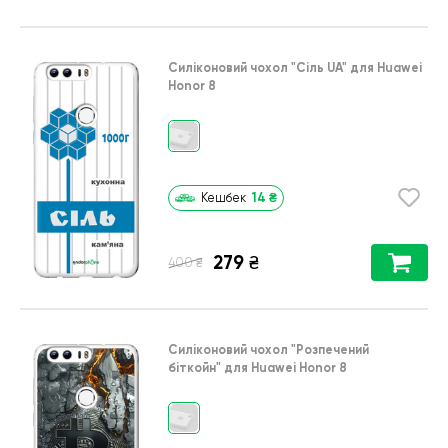
Силіконовий чохол
"Сіль UA"
для
Huawei
Honor 8
14
₴
Кешбек
279
₴
₴
400
Силіконовий чохол
"Розпечений
біткойн"
для
Huawei Honor 8