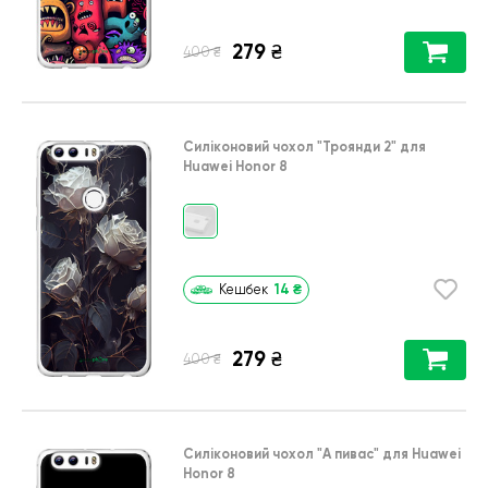
279
₴
₴
400
Силіконовий чохол
"Троянди 2"
для
Huawei Honor 8
14
₴
Кешбек
279
₴
₴
400
Силіконовий чохол
"А пивас"
для
Huawei
Honor 8