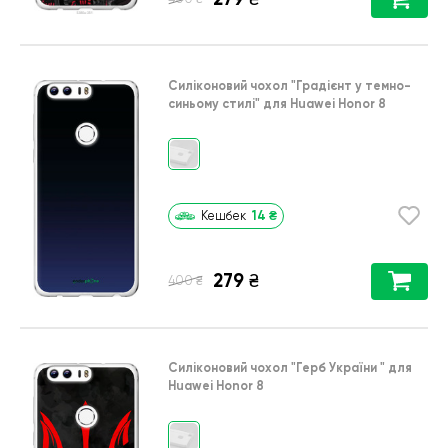
Силіконовий чохол
"Градієнт у темно-
синьому стилі"
для
Huawei Honor 8
14
₴
Кешбек
279
₴
₴
400
Силіконовий чохол
"Герб України "
для
Huawei Honor 8