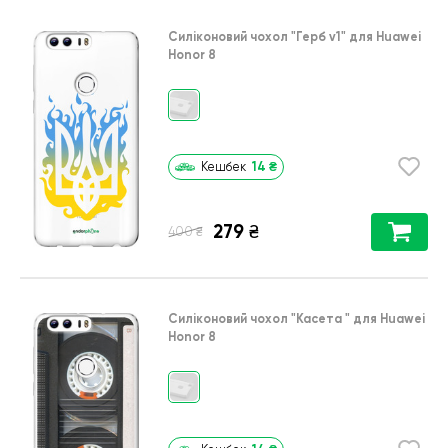
Силіконовий чохол
"Герб v1"
для
Huawei
Honor 8
14
₴
Кешбек
279
₴
₴
400
Силіконовий чохол
"Касета "
для
Huawei
Honor 8