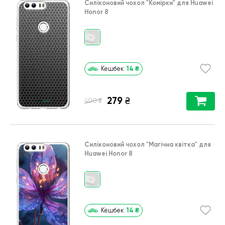
Силіконовий чохол
"Комірки"
для
Huawei
Honor 8
14
₴
Кешбек
279
₴
₴
400
Силіконовий чохол
"Магічна квітка"
для
Huawei Honor 8
14
₴
Кешбек