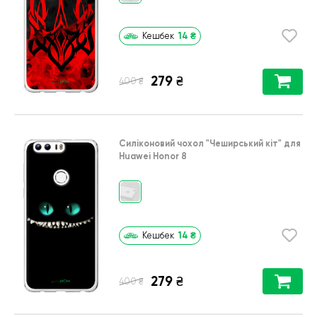
14
₴
Кешбек
279
₴
₴
400
Силіконовий чохол
"Чеширський кіт"
для
Huawei Honor 8
14
₴
Кешбек
279
₴
₴
400