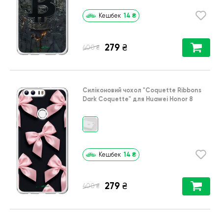
14
₴
Кешбек
279
₴
₴
400
Силіконовий чохол
"Coquette Ribbons
Dark Coquette"
для
Huawei Honor 8
14
₴
Кешбек
279
₴
₴
400