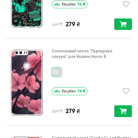
14
₴
Кешбек
279
₴
₴
400
Силіконовий чохол
"Пурпурова
сакура"
для
Huawei Honor 8
14
₴
Кешбек
279
₴
₴
400
Силіконовий чохол
"Герб v4"
для
Huawei