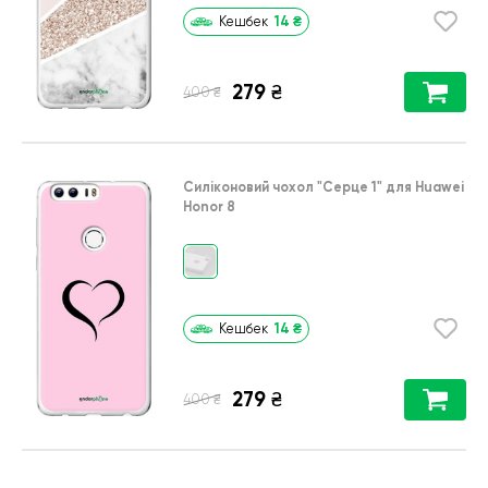
14
₴
Кешбек
279
₴
₴
400
Силіконовий чохол
"Серце 1"
для
Huawei
Honor 8
14
₴
Кешбек
279
₴
₴
400