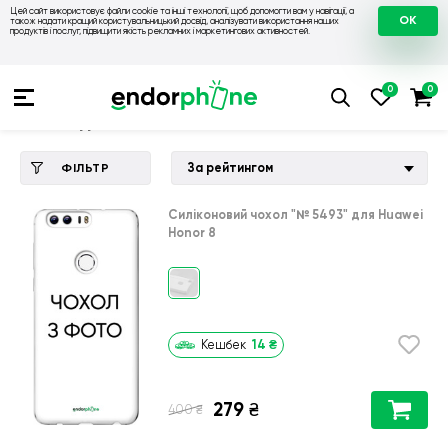
Цей сайт використовує файли cookie та інші технології, щоб допомогти вам у навігації, а
OK
також надати кращий користувальницький досвід, аналізувати використання наших
продуктів і послуг, підвищити якість рекламних і маркетингових активностей.
Купити чохол 💙💛
💙 Чохли на Huawei
💛 Чохол для Huawe
Чохол для Huawei Honor 8
За рейтингом
ФІЛЬТР
Силіконовий чохол
"№ 5493"
для
Huawei
Honor 8
14
₴
Кешбек
279
₴
₴
400