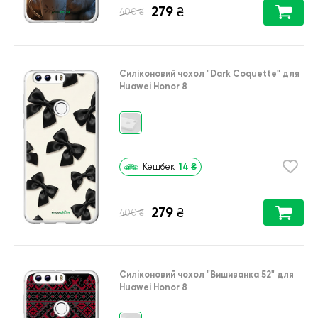
279
₴
₴
400
Силіконовий чохол
"Dark Coquette"
для
Huawei Honor 8
14
₴
Кешбек
279
₴
₴
400
Силіконовий чохол
"Вишиванка 52"
для
Huawei Honor 8