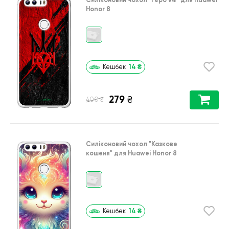
Honor 8
14
₴
Кешбек
279
₴
₴
400
Силіконовий чохол
"Казкове
кошеня"
для
Huawei Honor 8
14
₴
Кешбек