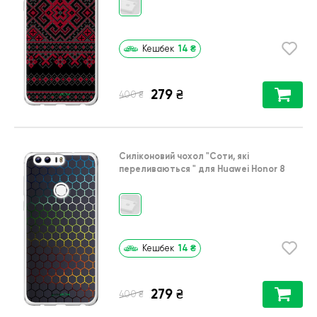
14
₴
Кешбек
279
₴
₴
400
Силіконовий чохол
"Соти, які
переливаються "
для
Huawei Honor 8
14
₴
Кешбек
279
₴
₴
400