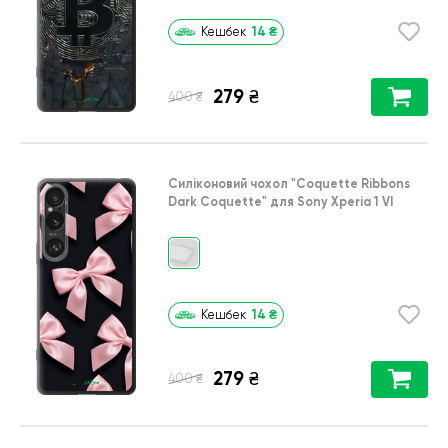
14
₴
Кешбек
279
₴
₴
400
Силіконовий чохол
"Coquette Ribbons
Dark Coquette"
для
Sony Xperia 1 VI
14
₴
Кешбек
279
₴
₴
400