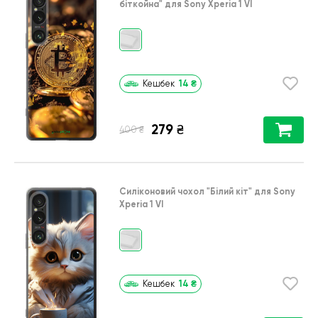
біткойна"
для
Sony Xperia 1 VI
14
₴
Кешбек
279
₴
₴
400
Силіконовий чохол
"Білий кіт"
для
Sony
Xperia 1 VI
14
₴
Кешбек