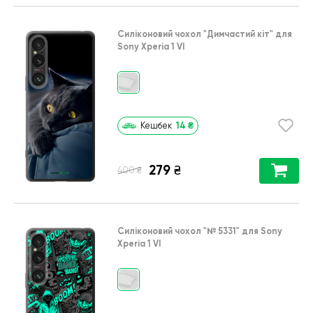
Силіконовий чохол
"Димчастий кіт"
для
Sony Xperia 1 VI
14
₴
Кешбек
279
₴
₴
400
Силіконовий чохол
"№ 5331"
для
Sony
Xperia 1 VI