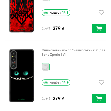
14
₴
Кешбек
279
₴
₴
400
Силіконовий чохол
"Чеширський кіт"
для
Sony Xperia 1 VI
14
₴
Кешбек
279
₴
₴
400