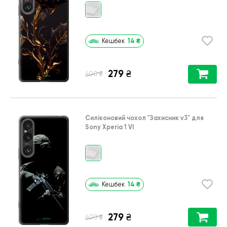
14
₴
Кешбек
279
₴
₴
400
Силіконовий чохол
"Захисник v3"
для
Sony Xperia 1 VI
14
₴
Кешбек
279
₴
₴
400