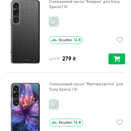
Силіконовий чохол
"Комірки"
для
Sony
Xperia 1 VI
14
₴
Кешбек
279
₴
₴
400
Силіконовий чохол
"Магічна квітка"
для
Sony Xperia 1 VI
14
₴
Кешбек