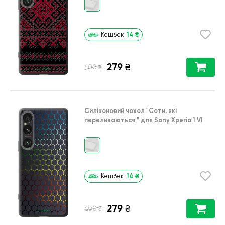
14
₴
Кешбек
279
₴
₴
400
Силіконовий чохол
"Соти, які
переливаються "
для
Sony Xperia 1 VI
14
₴
Кешбек
279
₴
₴
400