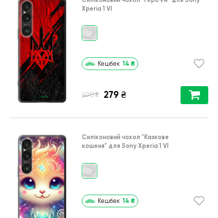
Xperia 1 VI
14
₴
Кешбек
279
₴
₴
400
Силіконовий чохол
"Казкове
кошеня"
для
Sony Xperia 1 VI
14
₴
Кешбек