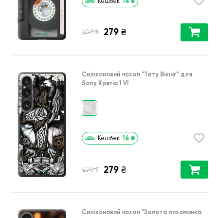
14
₴
Кешбек
279
₴
₴
400
Силіконовий чохол
"Тату Вікінг"
для
Sony Xperia 1 VI
14
₴
Кешбек
279
₴
₴
400
Силіконовий чохол
"Золота лихоманка