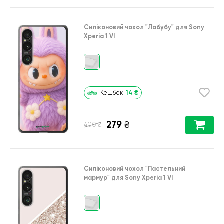
Силіконовий чохол
"Лабубу"
для
Sony
Xperia 1 VI
14
₴
Кешбек
279
₴
₴
400
Силіконовий чохол
"Пастельний
мармур"
для
Sony Xperia 1 VI