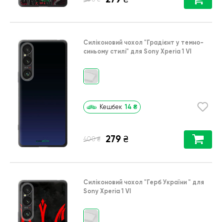
Силіконовий чохол
"Градієнт у темно-
синьому стилі"
для
Sony Xperia 1 VI
14
₴
Кешбек
279
₴
₴
400
Силіконовий чохол
"Герб України "
для
Sony Xperia 1 VI