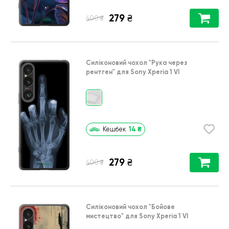
279
₴
₴
400
Силіконовий чохол
"Рука через
рентген"
для
Sony Xperia 1 VI
14
₴
Кешбек
279
₴
₴
400
Силіконовий чохол
"Бойове
мистецтво"
для
Sony Xperia 1 VI