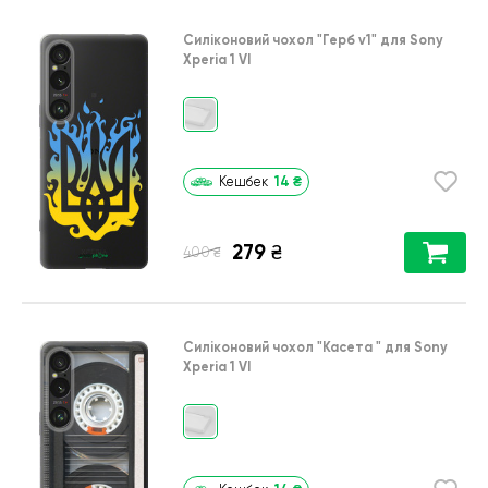
Силіконовий чохол
"Герб v1"
для
Sony
Xperia 1 VI
14
₴
Кешбек
279
₴
₴
400
Силіконовий чохол
"Касета "
для
Sony
Xperia 1 VI