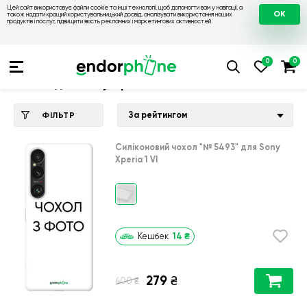
Цей сайт використовує файли cookie та інші технології, щоб допомогти вам у навігації, а
OK
також надати кращий користувальницький досвід, аналізувати використання наших
продуктів і послуг, підвищити якість рекламних і маркетингових активностей.
Купити чохол 💙💛
💙 Чохли на Sony
💛 Чохол для Sony Xperi
Чохол для Sony Xperia 1 VI
За рейтингом
ФІЛЬТР
Силіконовий чохол
"№ 5493"
для
Sony
Xperia 1 VI
14
₴
Кешбек
279
₴
₴
400