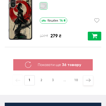
14
₴
Кешбек
279
₴
₴
400
Показати ще
36 товару
1
2
3
...
10