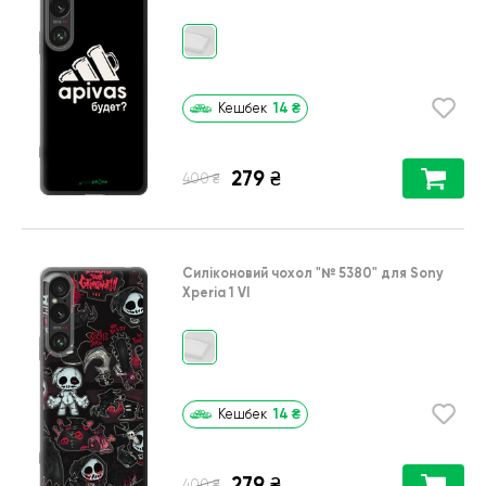
14
₴
Кешбек
279
₴
₴
400
Силіконовий чохол
"№ 5380"
для
Sony
Xperia 1 VI
14
₴
Кешбек
279
₴
₴
400