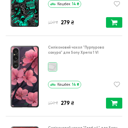
14
₴
Кешбек
279
₴
₴
400
Силіконовий чохол
"Пурпурова
сакура"
для
Sony Xperia 1 VI
14
₴
Кешбек
279
₴
₴
400
Силіконовий чохол
"Герб v4"
для
Sony