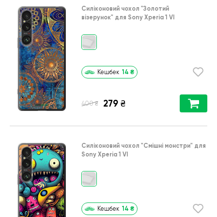
Силіконовий чохол
"Золотий
візерунок"
для
Sony Xperia 1 VI
14
₴
Кешбек
279
₴
₴
400
Силіконовий чохол
"Смішні монстри"
для
Sony Xperia 1 VI
14
₴
Кешбек