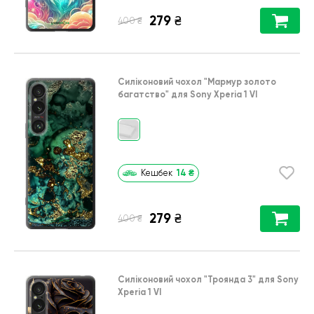
279
₴
₴
400
Силіконовий чохол
"Мармур золото
багатство"
для
Sony Xperia 1 VI
14
₴
Кешбек
279
₴
₴
400
Силіконовий чохол
"Троянда 3"
для
Sony
Xperia 1 VI