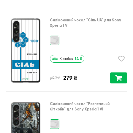
Силіконовий чохол
"Сіль UA"
для
Sony
Xperia 1 VI
14
₴
Кешбек
279
₴
₴
400
Силіконовий чохол
"Розпечений
біткойн"
для
Sony Xperia 1 VI