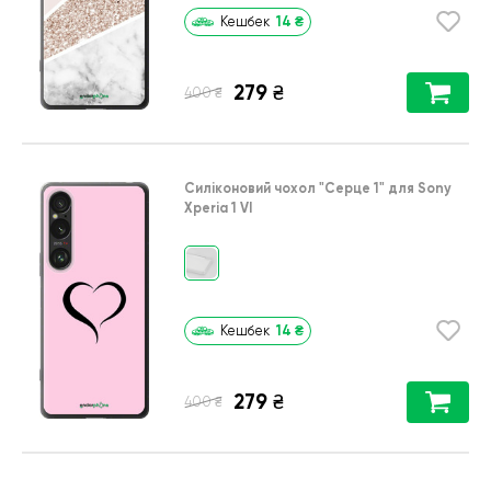
14
₴
Кешбек
279
₴
₴
400
Силіконовий чохол
"Серце 1"
для
Sony
Xperia 1 VI
14
₴
Кешбек
279
₴
₴
400