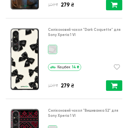
279
₴
₴
400
Силіконовий чохол
"Dark Coquette"
для
Sony Xperia 1 VI
14
₴
Кешбек
279
₴
₴
400
Силіконовий чохол
"Вишиванка 52"
для
Sony Xperia 1 VI