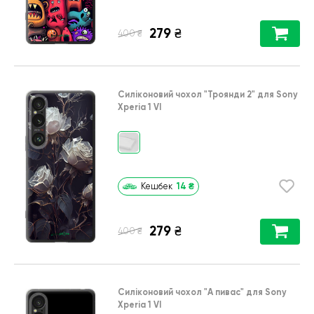
279
₴
₴
400
Силіконовий чохол
"Троянди 2"
для
Sony
Xperia 1 VI
14
₴
Кешбек
279
₴
₴
400
Силіконовий чохол
"А пивас"
для
Sony
Xperia 1 VI