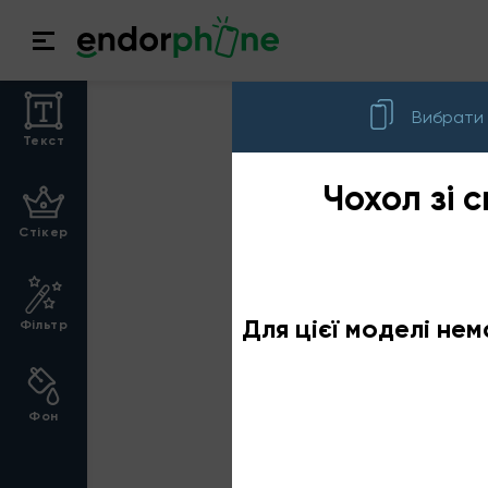
Вибрати
Текст
Чохол зі 
Cтікер
Для цієї моделі нем
Фільтр
Фон