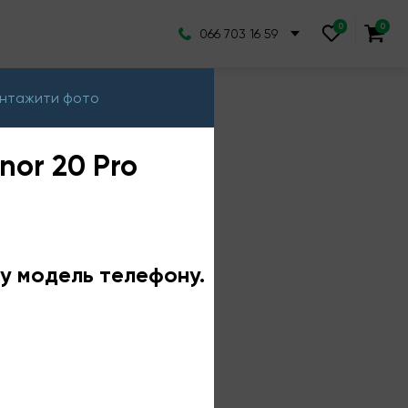
066 703 16 59
нтажити фото
nor 20 Pro
ншу модель телефону.