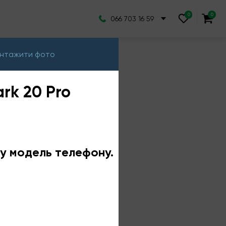
066 703 16 59
нтажити фото
rk 20 Pro
ншу модель телефону.