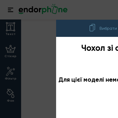
Вибрати
Текст
Чохол зі
Cтікер
Для цієї моделі нем
Фільтр
Фон