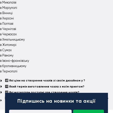
в Миколаїві
в Маріуполі
в Вінниці
в Херсоні
в Полтаві
в Чернігові
в Черкасах
в Хмельницькому
в Житомирі
в Сумах
в Рівному
в Івано-франківську
в Кропивницькому
в Тернополі
1️⃣ Які ціни на створення чохлів зі своїм дизайном у ?
2️⃣ Який термін виготовлення чохла з моїм принтом?
3️⃣ Які матеріали доступні для створення чохлів?
4️⃣ Чи можу я надати власний дизайн або потрібна допомога в його
Підпишись
на новинки та акції
створенні?