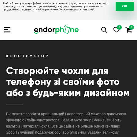
Цей сайт використовує файли cookie та інші технології, щоб допомогти вам у навігації, а
OK
також надати кращий користувальницький досвід, аналізувати використання наших
продуктів і послуг, підвищити якість рекламних і маркетингових активностей.
КОНСТРУКТОР
Створюйте чохли для
телефону зі своїми фото
або з будь-яким дизайном
Ви можете зробити оригінальний і неповторний макет за допомогою
зручного онлайн-конструктора. Завантажте зображення, виберіть
фільтри і матеріал чохла. Все це займе не більше однієї хвилини!
Зробіть чудовий подарунок собі або близьким! Завдяки великому