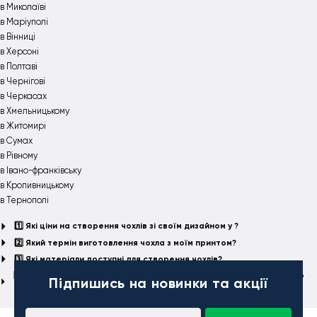
в Миколаїві
в Маріуполі
в Вінниці
в Херсоні
в Полтаві
в Чернігові
в Черкасах
в Хмельницькому
в Житомирі
в Сумах
в Рівному
в Івано-франківську
в Кропивницькому
в Тернополі
1️⃣ Які ціни на створення чохлів зі своїм дизайном у ?
2️⃣ Який термін виготовлення чохла з моїм принтом?
3️⃣ Які матеріали доступні для створення чохлів?
4️⃣ Чи можу я надати власний дизайн або потрібна допомога в його
Підпишись
на новинки та акції
створенні?