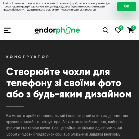
Цей сайт використовує файли cookie та інші технології, щоб допомогти вам у навігації, а
OK
також надати кращий користувальницький досвід, аналізувати використання наших
продуктів і послуг, підвищити якість рекламних і маркетингових активностей.
КОНСТРУКТОР
Створюйте чохли для
телефону зі своїми фото
або з будь-яким дизайном
Ви можете зробити оригінальний і неповторний макет за допомогою
зручного онлайн-конструктора. Завантажте зображення, виберіть
фільтри і матеріал чохла. Все це займе не більше однієї хвилини!
Зробіть чудовий подарунок собі або близьким! Завдяки великому